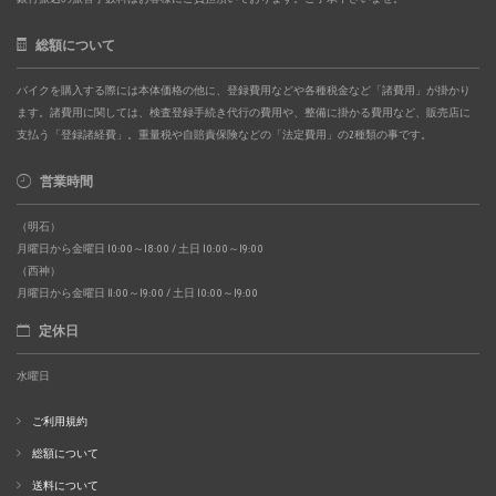
総額について
バイクを購入する際には本体価格の他に、登録費用などや各種税金など「諸費用」が掛かり
ます。諸費用に関しては、検査登録手続き代行の費用や、整備に掛かる費用など、販売店に
支払う「登録諸経費」。重量税や自賠責保険などの「法定費用」の2種類の事です。
営業時間
（明石）
月曜日から金曜日 10:00～18:00 / 土日 10:00～19:00
（西神）
月曜日から金曜日 11:00～19:00 / 土日 10:00～19:00
定休日
水曜日
ご利用規約
総額について
送料について