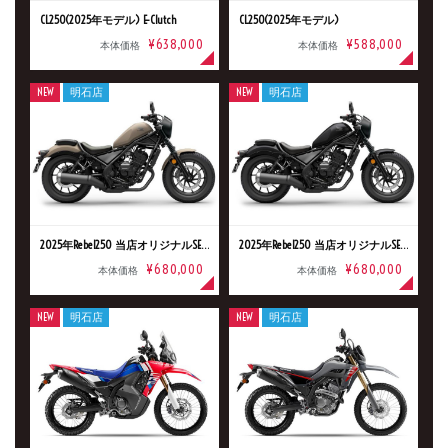
CL250(2025年モデル) E-Clutch
CL250(2025年モデル)
新車
中古車
¥638,000
¥588,000
本体価格
本体価格
明石店
NEW
明石店
NEW
明石店
タイプ
メーカー
2025年Rebel250 当店オリジナルSE仕様 E-Clutch E-Clutch
2025年Rebel250 当店オリジナルSE仕様 E-Clutch E-Clutch
¥680,000
¥680,000
本体価格
本体価格
排気量
NEW
明石店
NEW
明石店
価格