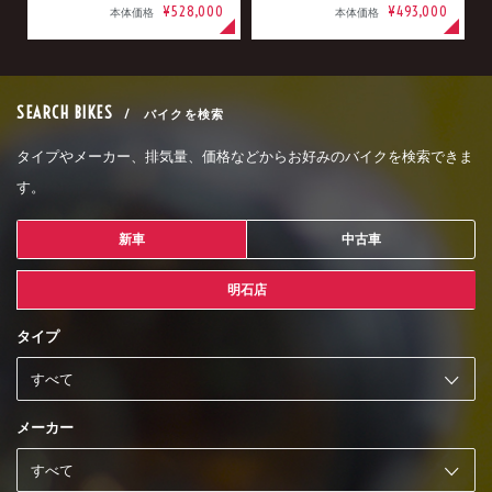
¥528,000
¥493,000
本体価格
本体価格
SEARCH BIKES
/ バイクを検索
タイプやメーカー、排気量、価格などからお好みのバイクを検索できま
す。
新車
中古車
明石店
タイプ
メーカー