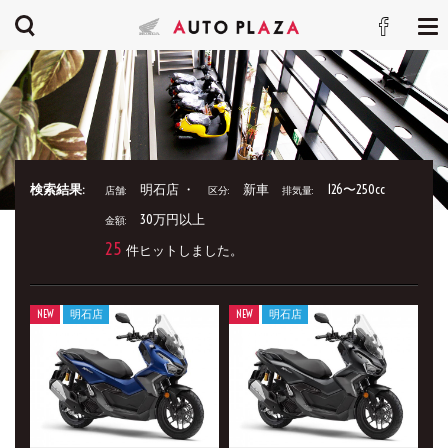
検索結果:
明石店 ・
新車
126〜250cc
店舗:
区分:
排気量:
30万円以上
金額:
25
件ヒットしました。
NEW
明石店
NEW
明石店