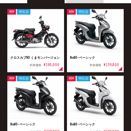
NEW
明石店
NEW
明石店
クロスカブ110 くまモンバージョン
Dio110･ベーシック
¥385,000
¥239,800
本体価格
本体価格
NEW
明石店
NEW
明石店
Dio110･ベーシック
Dio110･ベーシック