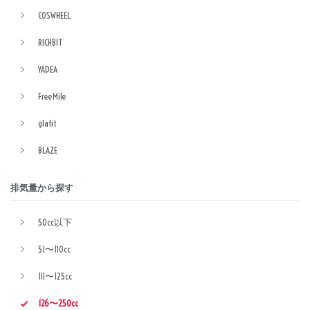
COSWHEEL
RICHBIT
YADEA
FreeMile
glafit
BLAZE
排気量から探す
50cc以下
51〜110cc
111〜125cc
126〜250cc