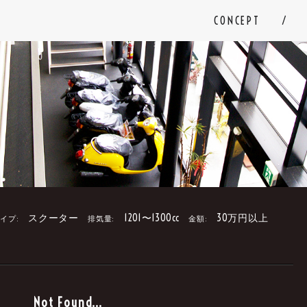
CONCEPT
スクーター
1201〜1300cc
30万円以上
イプ:
排気量:
金額:
。
Not Found...