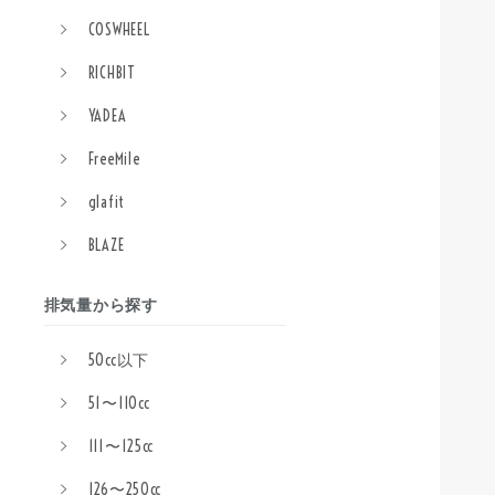
COSWHEEL
RICHBIT
YADEA
FreeMile
glafit
BLAZE
排気量から探す
50cc以下
51〜110cc
111〜125cc
126〜250cc