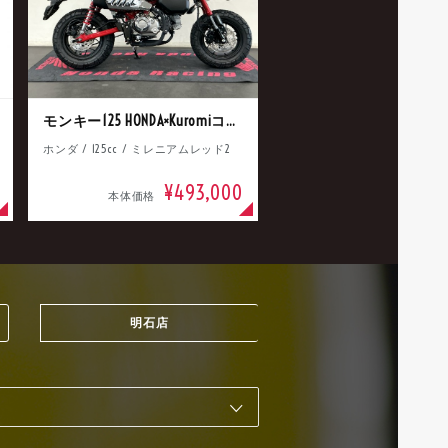
モンキー125 HONDA×Kuromiコラボ
ホンダ / 125cc / ミレニアムレッド2
¥493,000
本体価格
明石店