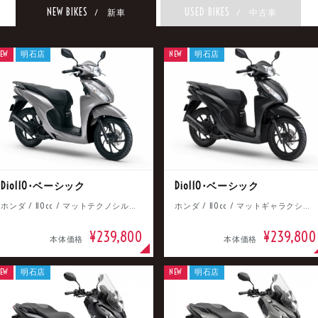
NEW BIKES
USED BIKES
/ 新車
/ 中古車
EW
明石店
NEW
明石店
Dio110･ベーシック
Dio110･ベーシック
ホンダ / 110cc / マットテクノシルバーメタリック
ホンダ / 110cc / マットギャラクシーブラックメタリック
¥239,800
¥239,800
本体価格
本体価格
EW
明石店
NEW
明石店