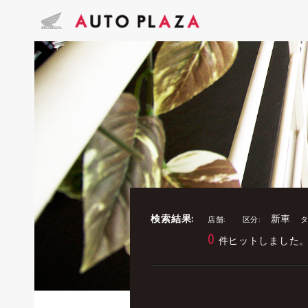
検索結果:
新車
店舗:
区分:
タ
0
件ヒットしました