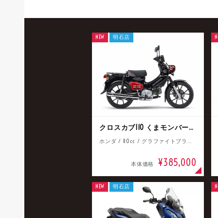
NEW
明石店
N
クロスカブ110 くまモンバージョン
ホンダ / 110cc / グラファイトブラック
¥385,000
本体価格
NEW
明石店
N