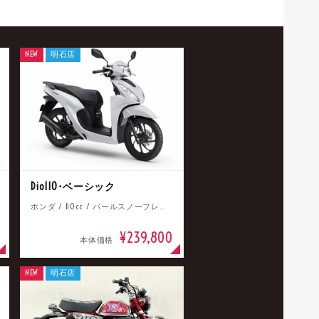
NEW
明石店
Dio110･ベーシック
ホンダ / 110cc / パールスノーフレークホワイト
¥239,800
本体価格
NEW
明石店