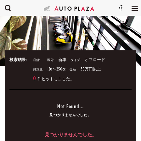
検索結果:
新車
オフロード
店舗:
区分:
タイプ:
126〜250cc
30万円以上
排気量:
金額:
0
件ヒットしました。
Not Found...
見つかりませんでした。
見つかりませんでした。