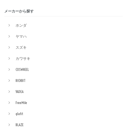
メーカーから探す
ホンダ
ヤマハ
スズキ
カワサキ
COSWHEEL
RICHBIT
YADEA
FreeMile
glafit
BLAZE