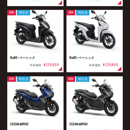
NEW
明石店
NEW
明石店
Dio110･ベーシック
Dio110･ベーシック
¥239,800
¥239,800
本体価格
本体価格
NEW
明石店
NEW
明石店
2026年ADV160
2026年ADV160