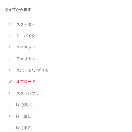
タイプから探す
排気量
スクーター
ミニバイク
価格
ネイキッド
アメリカン
スポーツ/レプリカ
オフロード
スクランブラー
EV（特小）
EV（原１）
EV（原２）