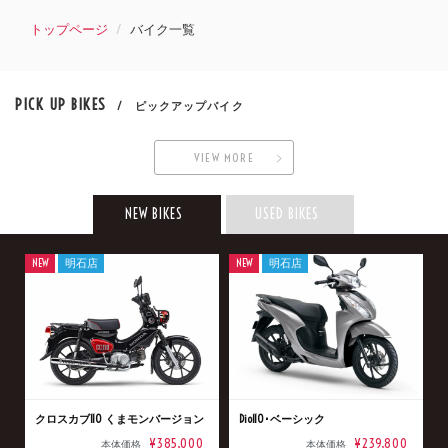
トップページ
バイク一覧
PICK UP BIKES
/ ピックアップバイク
VIEW MORE
NEW BIKES
USED BIKES
NEW
明石店
NEW
明石店
クロスカブ110 くまモンバージョン
Dio110･ベーシック
¥385,000
¥239,800
本体価格
本体価格