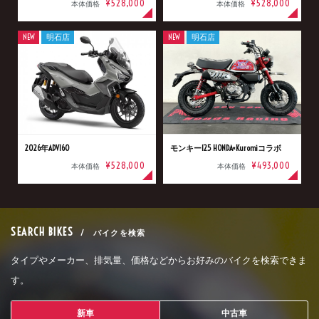
¥528,000
¥528,000
本体価格
本体価格
NEW
明石店
NEW
明石店
2026年ADV160
モンキー125 HONDA×Kuromiコラボ
¥528,000
¥493,000
本体価格
本体価格
SEARCH BIKES
/ バイクを検索
タイプやメーカー、排気量、価格などからお好みのバイクを検索できま
す。
新車
中古車