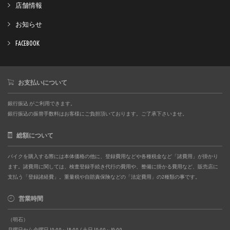
店舗情報
お知らせ
FACEBOOK
お支払いについて
銀行振込 がご利用できます。
銀行振込の振替手数料はお客様にご負担頂いております。ご了承下さいませ。
総額について
バイクを購入する際には本体価格の他に、登録費用などや各種税金など「諸費用」が掛かり
ます。諸費用に関しては、検査登録手続き代行の費用や、整備に掛かる費用など、販売店に
支払う「登録諸経費」。重量税や自賠責保険などの「法定費用」の2種類の事です。
営業時間
（明石）
月曜日から金曜日 10:00～18:00 / 土日 10:00～19:00