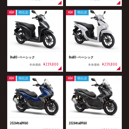
NEW
明石店
NEW
明石店
Dio110･ベーシック
Dio110･ベーシック
¥239,800
¥239,800
本体価格
本体価格
NEW
明石店
NEW
明石店
2026年ADV160
2026年ADV160