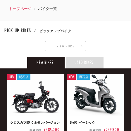
トップページ
バイク一覧
PICK UP BIKES
/ ピックアップバイク
VIEW MORE
NEW BIKES
USED BIKES
NEW
明石店
NEW
明石店
クロスカブ110 くまモンバージョン
Dio110･ベーシック
¥385,000
¥239,800
本体価格
本体価格