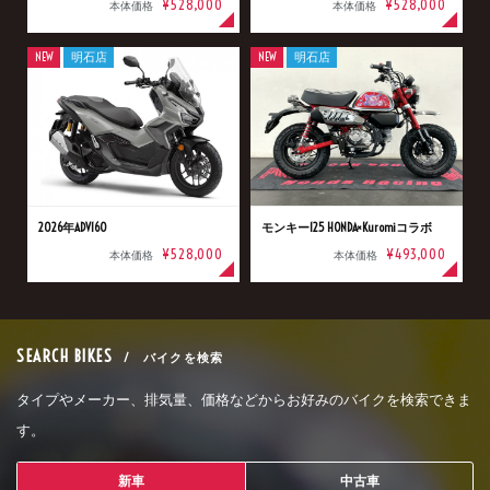
¥528,000
¥528,000
本体価格
本体価格
NEW
明石店
NEW
明石店
2026年ADV160
モンキー125 HONDA×Kuromiコラボ
¥528,000
¥493,000
本体価格
本体価格
SEARCH BIKES
/ バイクを検索
タイプやメーカー、排気量、価格などからお好みのバイクを検索できま
す。
新車
中古車