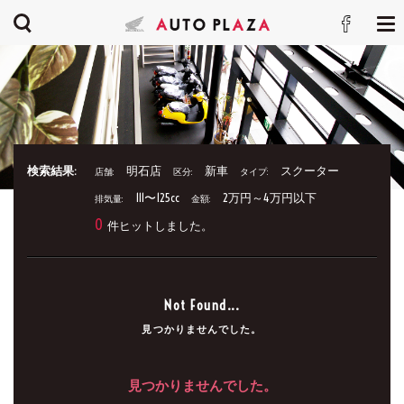
検索結果:
明石店
新車
スクーター
店舗:
区分:
タイプ:
111〜125cc
2万円～4万円以下
排気量:
金額:
0
件ヒットしました。
Not Found...
見つかりませんでした。
見つかりませんでした。