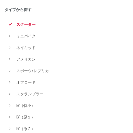
タイプから探す
排気量
スクーター
ミニバイク
価格
ネイキッド
アメリカン
スポーツ/レプリカ
オフロード
スクランブラー
EV（特小）
EV（原１）
EV（原２）