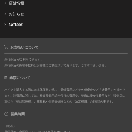
店舗情報
お知らせ
FACEBOOK
お支払いについて
銀行振込 がご利用できます。
銀行振込の振替手数料はお客様にご負担頂いております。ご了承下さいませ。
総額について
バイクを購入する際には本体価格の他に、登録費用などや各種税金など「諸費用」が掛かり
ます。諸費用に関しては、検査登録手続き代行の費用や、整備に掛かる費用など、販売店に
支払う「登録諸経費」。重量税や自賠責保険などの「法定費用」の2種類の事です。
営業時間
（明石）
月曜日から金曜日 10:00～18:00 / 土日 10:00～19:00