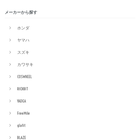
メーカーから探す
ホンダ
ヤマハ
スズキ
カワサキ
COSWHEEL
RICHBIT
YADEA
FreeMile
glafit
BLAZE