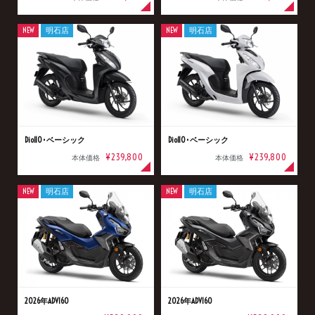
NEW
明石店
NEW
明石店
Dio110･ベーシック
Dio110･ベーシック
¥239,800
¥239,800
本体価格
本体価格
NEW
明石店
NEW
明石店
2026年ADV160
2026年ADV160