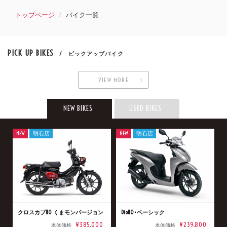
トップページ
バイク一覧
PICK UP BIKES
/ ピックアップバイク
VIEW MORE
NEW BIKES
USED BIKES
NEW
明石店
NEW
明石店
クロスカブ110 くまモンバージョン
Dio110･ベーシック
¥385,000
¥239,800
本体価格
本体価格