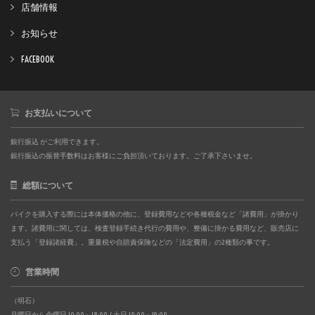
店舗情報
お知らせ
FACEBOOK
お支払いについて
銀行振込 がご利用できます。
銀行振込の振替手数料はお客様にご負担頂いております。ご了承下さいませ。
総額について
バイクを購入する際には本体価格の他に、登録費用などや各種税金など「諸費用」が掛かり
ます。諸費用に関しては、検査登録手続き代行の費用や、整備に掛かる費用など、販売店に
支払う「登録諸経費」。重量税や自賠責保険などの「法定費用」の2種類の事です。
営業時間
（明石）
月曜日から金曜日 10:00～18:00 / 土日 10:00～19:00