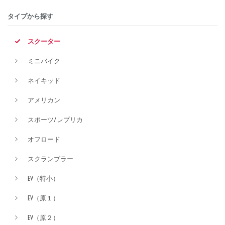
タイプから探す
排気量
スクーター
ミニバイク
価格
ネイキッド
アメリカン
スポーツ/レプリカ
オフロード
スクランブラー
EV（特小）
EV（原１）
EV（原２）