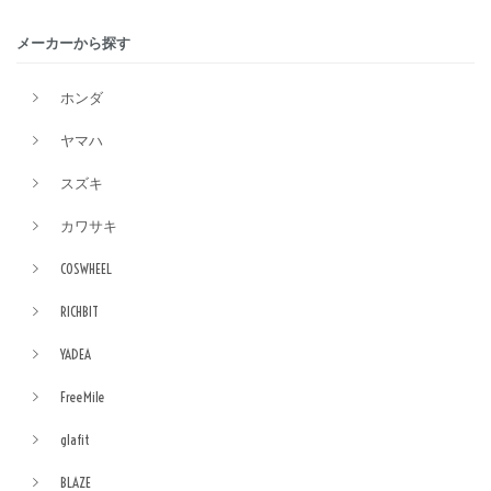
メーカーから探す
ホンダ
ヤマハ
スズキ
カワサキ
COSWHEEL
RICHBIT
YADEA
FreeMile
glafit
BLAZE