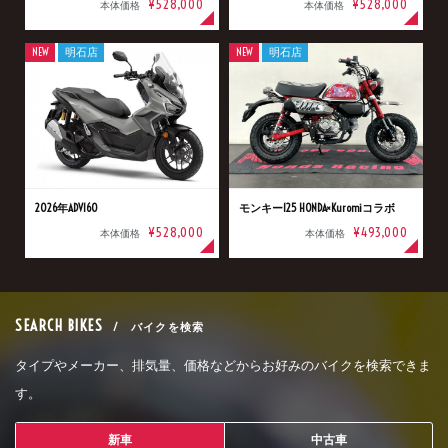
¥528,000
¥528,000
本体価格
本体価格
NEW
明石店
NEW
明石店
2026年ADV160
モンキー125 HONDA×Kuromiコラボ
¥528,000
¥493,000
本体価格
本体価格
SEARCH BIKES
/ バイクを検索
タイプやメーカー、排気量、価格などからお好みのバイクを検索できま
す。
新車
中古車