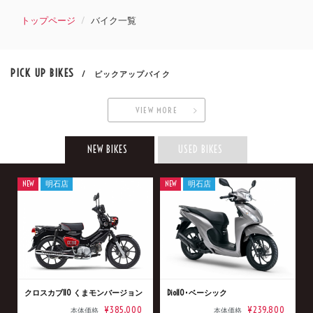
トップページ
バイク一覧
PICK UP BIKES
/ ピックアップバイク
VIEW MORE
NEW BIKES
USED BIKES
NEW
明石店
NEW
明石店
クロスカブ110 くまモンバージョン
Dio110･ベーシック
¥385,000
¥239,800
本体価格
本体価格