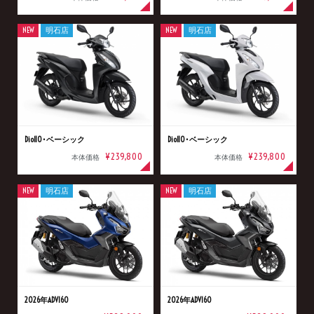
NEW
明石店
NEW
明石店
Dio110･ベーシック
Dio110･ベーシック
¥239,800
¥239,800
本体価格
本体価格
NEW
明石店
NEW
明石店
2026年ADV160
2026年ADV160