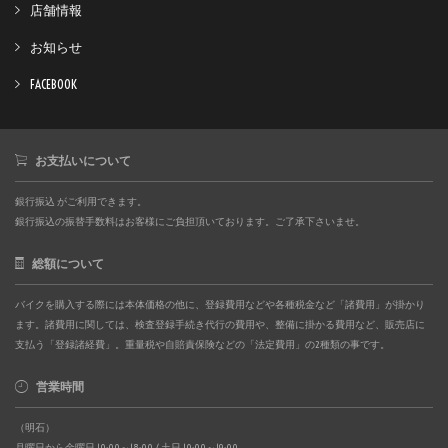
店舗情報
お知らせ
FACEBOOK
お支払いについて
銀行振込 がご利用できます。
銀行振込の振替手数料はお客様にご負担頂いております。ご了承下さいませ。
総額について
バイクを購入する際には本体価格の他に、登録費用などや各種税金など「諸費用」が掛かり
ます。諸費用に関しては、検査登録手続き代行の費用や、整備に掛かる費用など、販売店に
支払う「登録諸経費」。重量税や自賠責保険などの「法定費用」の2種類の事です。
営業時間
（明石）
月曜日から金曜日 10:00～18:00 / 土日 10:00～19:00