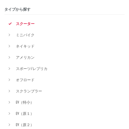
タイプから探す
排気量
スクーター
ミニバイク
価格
ネイキッド
アメリカン
スポーツ/レプリカ
オフロード
スクランブラー
EV（特小）
EV（原１）
EV（原２）