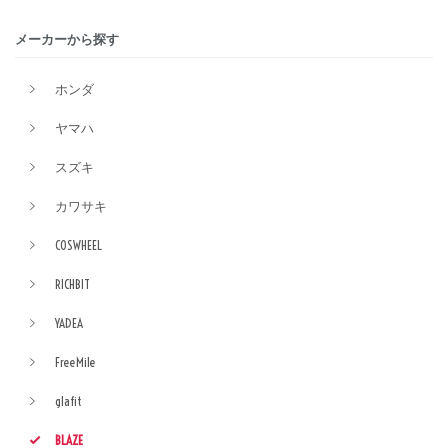
メーカーから探す
ホンダ
ヤマハ
スズキ
カワサキ
COSWHEEL
RICHBIT
YADEA
FreeMile
glafit
BLAZE