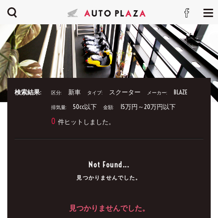
検索結果:
新車
スクーター
BLAZE
区分:
タイプ:
メーカー:
50cc以下
15万円～20万円以下
排気量:
金額:
0
件ヒットしました。
Not Found...
見つかりませんでした。
見つかりませんでした。