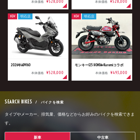
¥528,000
¥528,000
本体価格
本体価格
NEW
明石店
NEW
明石店
2026年ADV160
モンキー125 HONDA×Kuromiコラボ
¥528,000
¥493,000
本体価格
本体価格
SEARCH BIKES
/ バイクを検索
タイプやメーカー、排気量、価格などからお好みのバイクを検索できま
す。
新車
中古車