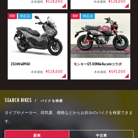
¥528,000
¥528,000
本体価格
本体価格
NEW
明石店
NEW
明石店
2026年ADV160
モンキー125 HONDA×Kuromiコラボ
¥528,000
¥493,000
本体価格
本体価格
SEARCH BIKES
/ バイクを検索
タイプやメーカー、排気量、価格などからお好みのバイクを検索できま
す。
新車
中古車