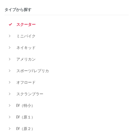
タイプから探す
排気量
スクーター
ミニバイク
価格
ネイキッド
アメリカン
スポーツ/レプリカ
オフロード
スクランブラー
EV（特小）
EV（原１）
EV（原２）