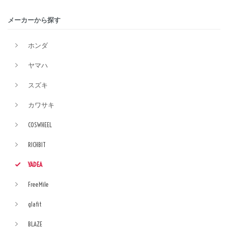
メーカーから探す
ホンダ
ヤマハ
スズキ
カワサキ
COSWHEEL
RICHBIT
YADEA
FreeMile
glafit
BLAZE