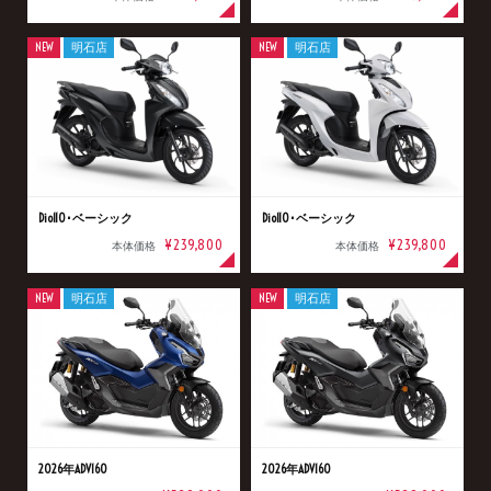
NEW
明石店
NEW
明石店
Dio110･ベーシック
Dio110･ベーシック
¥239,800
¥239,800
本体価格
本体価格
NEW
明石店
NEW
明石店
2026年ADV160
2026年ADV160