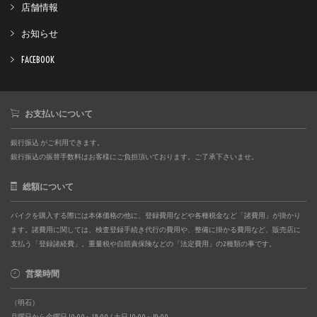
店舗情報
お知らせ
FACEBOOK
お支払いについて
銀行振込 がご利用できます。
銀行振込の振替手数料はお客様にご負担頂いております。ご了承下さいませ。
総額について
バイクを購入する際には本体価格の他に、登録費用などや各種税金など「諸費用」が掛かり
ます。諸費用に関しては、検査登録手続き代行の費用や、整備に掛かる費用など、販売店に
支払う「登録諸経費」。重量税や自賠責保険などの「法定費用」の2種類の事です。
営業時間
（明石）
月曜日から金曜日 10:00～18:00 / 土日 10:00～19:00