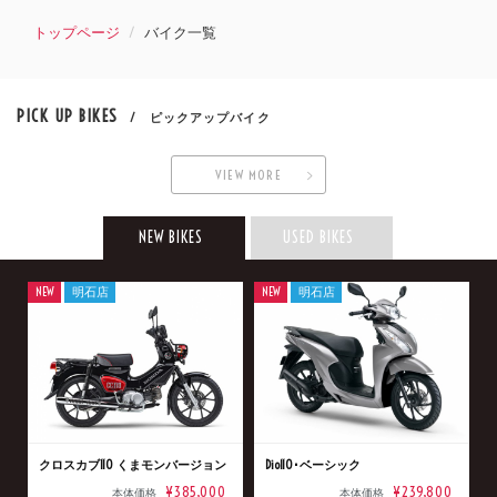
トップページ
バイク一覧
PICK UP BIKES
/ ピックアップバイク
VIEW MORE
NEW BIKES
USED BIKES
NEW
明石店
NEW
明石店
クロスカブ110 くまモンバージョン
Dio110･ベーシック
¥385,000
¥239,800
本体価格
本体価格