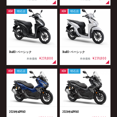
NEW
明石店
NEW
明石店
Dio110･ベーシック
Dio110･ベーシック
¥239,800
¥239,800
本体価格
本体価格
NEW
明石店
NEW
明石店
2026年ADV160
2026年ADV160