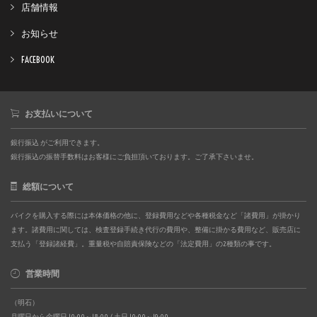
店舗情報
お知らせ
FACEBOOK
お支払いについて
銀行振込 がご利用できます。
銀行振込の振替手数料はお客様にご負担頂いております。ご了承下さいませ。
総額について
バイクを購入する際には本体価格の他に、登録費用などや各種税金など「諸費用」が掛かり
ます。諸費用に関しては、検査登録手続き代行の費用や、整備に掛かる費用など、販売店に
支払う「登録諸経費」。重量税や自賠責保険などの「法定費用」の2種類の事です。
営業時間
（明石）
月曜日から金曜日 10:00～18:00 / 土日 10:00～19:00