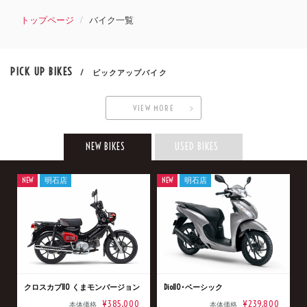
トップページ
バイク一覧
PICK UP BIKES
/ ピックアップバイク
VIEW MORE
NEW BIKES
USED BIKES
NEW
明石店
NEW
明石店
クロスカブ110 くまモンバージョン
Dio110･ベーシック
¥385,000
¥239,800
本体価格
本体価格