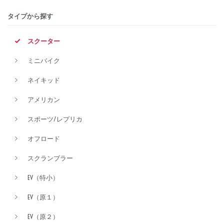
タイプから探す
排気量
スクーター
ミニバイク
価格
ネイキッド
アメリカン
スポーツ/レプリカ
オフロード
スクランブラー
EV（特小）
EV（原１）
EV（原２）