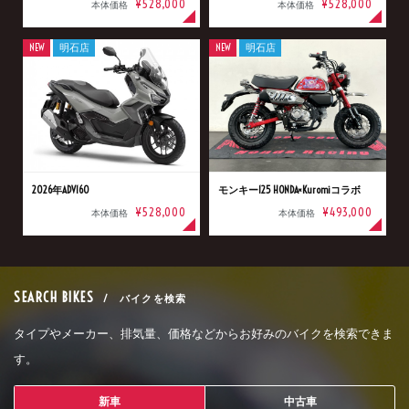
¥528,000
¥528,000
本体価格
本体価格
NEW
明石店
NEW
明石店
2026年ADV160
モンキー125 HONDA×Kuromiコラボ
¥528,000
¥493,000
本体価格
本体価格
SEARCH BIKES
/ バイクを検索
タイプやメーカー、排気量、価格などからお好みのバイクを検索できま
す。
新車
中古車