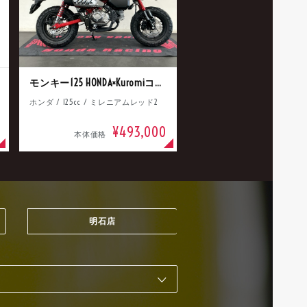
モンキー125 HONDA×Kuromiコラボ
ホンダ / 125cc / ミレニアムレッド2
¥493,000
本体価格
明石店