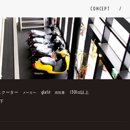
CONCEPT
スクーター
glafit
1301cc以上
メーカー:
排気量:
下
。