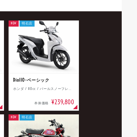
NEW
明石店
Dio110･ベーシック
ホンダ / 110cc / パールスノーフレークホワイト
¥239,800
本体価格
NEW
明石店