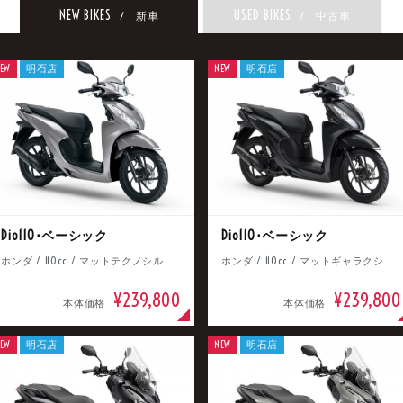
NEW BIKES
USED BIKES
/ 新車
/ 中古車
EW
明石店
NEW
明石店
Dio110･ベーシック
Dio110･ベーシック
ホンダ / 110cc / マットテクノシルバーメタリック
ホンダ / 110cc / マットギャラクシーブラックメタリック
¥239,800
¥239,800
本体価格
本体価格
EW
明石店
NEW
明石店