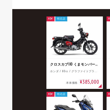
NEW
明石店
N
クロスカブ110 くまモンバージョン
ホンダ / 110cc / グラファイトブラック
¥385,000
本体価格
NEW
明石店
N