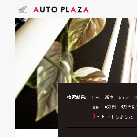
検索結果:
新車
区分:
タイプ:
6万円～8万円以
金額:
0
件ヒットしました