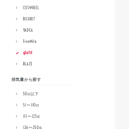
COSWHEEL
RICHBIT
YADEA
FreeMile
glafit
BLAZE
排気量から探す
50cc以下
51〜110cc
111〜125cc
126〜250cc