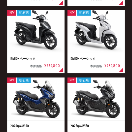
NEW
明石店
NEW
明石店
Dio110･ベーシック
Dio110･ベーシック
¥239,800
¥239,800
本体価格
本体価格
NEW
明石店
NEW
明石店
2026年ADV160
2026年ADV160