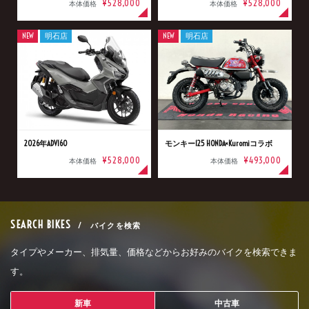
¥528,000
¥528,000
本体価格
本体価格
NEW
明石店
NEW
明石店
2026年ADV160
モンキー125 HONDA×Kuromiコラボ
¥528,000
¥493,000
本体価格
本体価格
SEARCH BIKES
/ バイクを検索
タイプやメーカー、排気量、価格などからお好みのバイクを検索できま
す。
新車
中古車