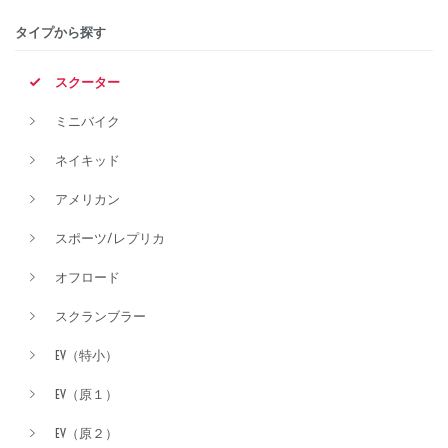
タイプから探す
排気量
スクーター
ミニバイク
価格
ネイキッド
アメリカン
スポーツ/レプリカ
オフロード
スクランブラー
EV（特小）
EV（原１）
EV（原２）