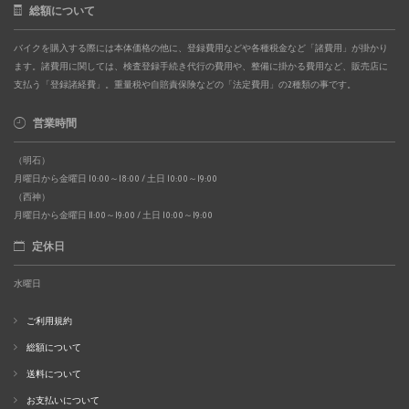
総額について
バイクを購入する際には本体価格の他に、登録費用などや各種税金など「諸費用」が掛かり
ます。諸費用に関しては、検査登録手続き代行の費用や、整備に掛かる費用など、販売店に
支払う「登録諸経費」。重量税や自賠責保険などの「法定費用」の2種類の事です。
営業時間
（明石）
月曜日から金曜日 10:00～18:00 / 土日 10:00～19:00
（西神）
月曜日から金曜日 11:00～19:00 / 土日 10:00～19:00
定休日
水曜日
ご利用規約
総額について
送料について
お支払いについて