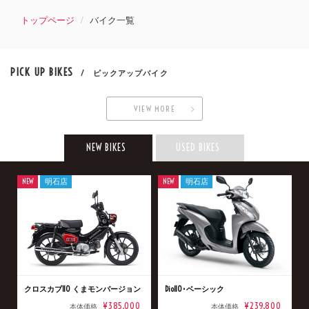
トップページ
バイク一覧
PICK UP BIKES
/ ピックアップバイク
VIEW MORE
NEW BIKES
USED BIKES
NEW
明石店
NEW
明石店
クロスカブ110 くまモンバージョン
Dio110･ベーシック
¥385,000
¥239,800
本体価格
本体価格