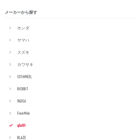
メーカーから探す
ホンダ
ヤマハ
スズキ
カワサキ
COSWHEEL
RICHBIT
YADEA
FreeMile
glafit
BLAZE