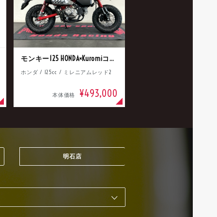
モンキー125 HONDA×Kuromiコラボ
ホンダ / 125cc / ミレニアムレッド2
¥493,000
本体価格
明石店