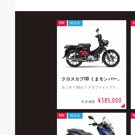
NEW
明石店
N
クロスカブ110 くまモンバージョン
ホンダ / 110cc / グラファイトブラック
¥385,000
本体価格
NEW
明石店
N