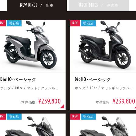
NEW BIKES
USED BIKES
/ 新車
/ 中古車
EW
明石店
NEW
明石店
Dio110･ベーシック
Dio110･ベーシック
ホンダ / 110cc / マットテクノシルバーメタリック
ホンダ / 110cc / マットギャラクシーブラックメタリック
¥239,800
¥239,800
本体価格
本体価格
EW
明石店
NEW
明石店