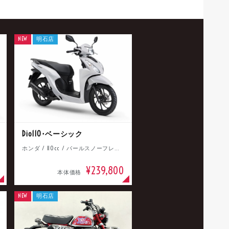
NEW
明石店
Dio110･ベーシック
ホンダ / 110cc / パールスノーフレークホワイト
¥239,800
本体価格
NEW
明石店