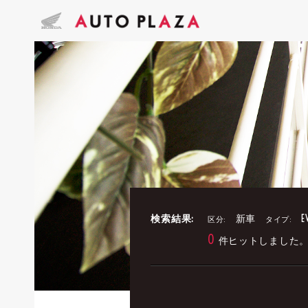
検索結果:
新車
E
区分:
タイプ:
0
件ヒットしました