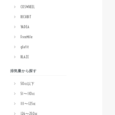
COSWHEEL
RICHBIT
YADEA
FreeMile
glafit
BLAZE
排気量から探す
50cc以下
51〜110cc
111〜125cc
126〜250cc