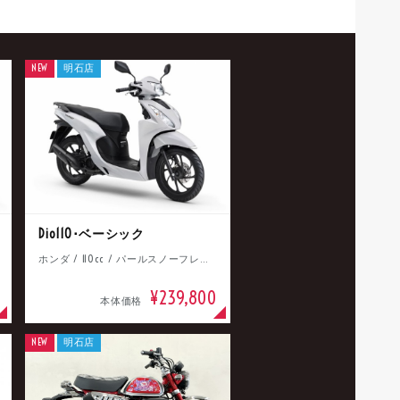
NEW
明石店
Dio110･ベーシック
ホンダ / 110cc / パールスノーフレークホワイト
¥239,800
本体価格
NEW
明石店