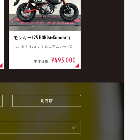
モンキー125 HONDA×Kuromiコラボ
ホンダ / 125cc / ミレニアムレッド2
¥493,000
本体価格
明石店