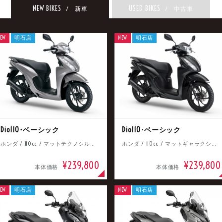
NEW BIKES
USED BIKES
/ 新車
/ 中古車
EW
明石店
NEW
明石店
Dio110･ベーシック
Dio110･ベーシック
ホンダ / 110cc / マットテクノシルバーメタリック
ホンダ / 110cc / マットギャラクシーブラックメタリック
¥239,800
¥239,800
本体価格
本体価格
EW
明石店
NEW
明石店