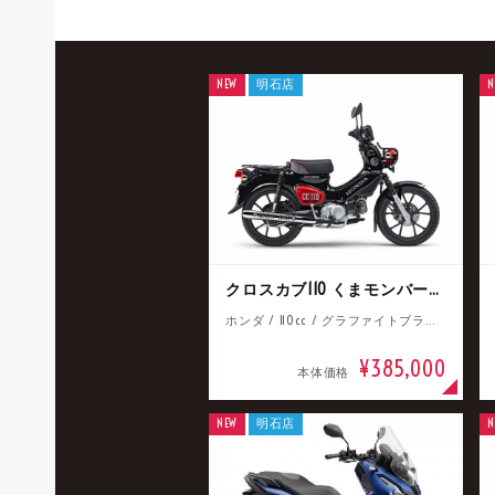
NEW
明石店
N
クロスカブ110 くまモンバージョン
ホンダ / 110cc / グラファイトブラック
¥385,000
本体価格
NEW
明石店
N