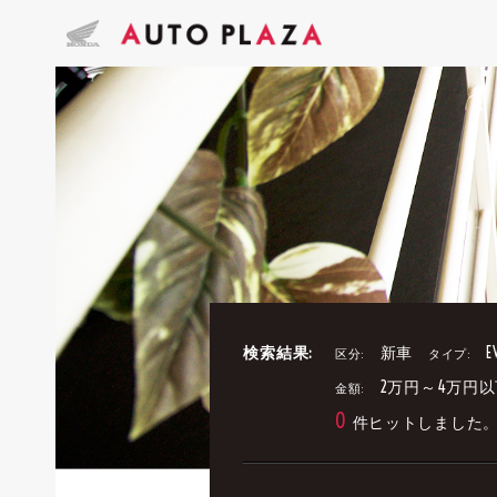
検索結果:
新車
E
区分:
タイプ:
2万円～4万円以
金額:
0
件ヒットしました