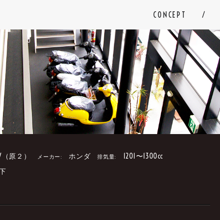
CONCEPT
V（原２）
ホンダ
1201〜1300cc
メーカー:
排気量:
下
。