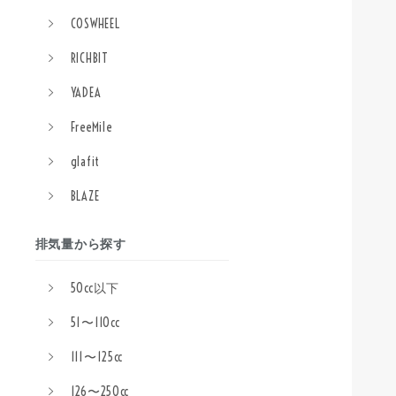
COSWHEEL
RICHBIT
YADEA
FreeMile
glafit
BLAZE
排気量から探す
50cc以下
51〜110cc
111〜125cc
126〜250cc