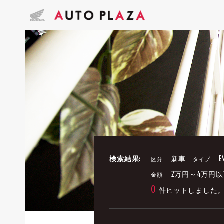
検索結果:
新車
E
区分:
タイプ:
2万円～4万円以
金額:
0
件ヒットしました