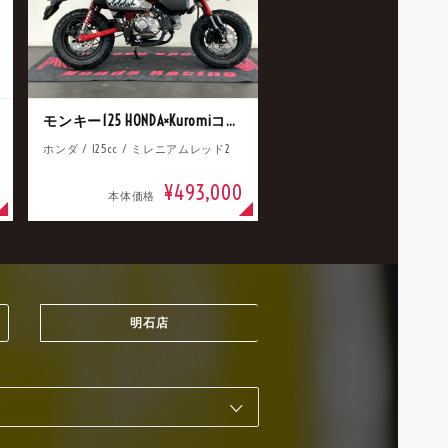
モンキー125 HONDA×Kuromiコラボ
ホンダ / 125cc / ミレニアムレッド2
¥493,000
本体価格
明石店