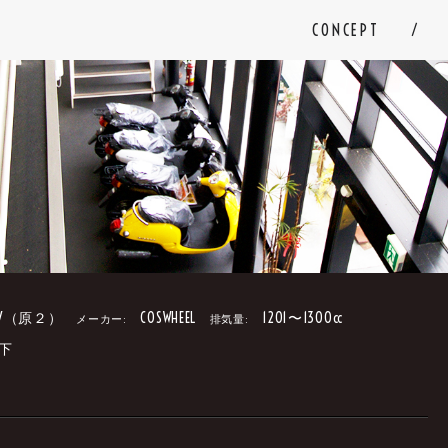
CONCEPT
V（原２）
COSWHEEL
1201〜1300cc
メーカー:
排気量:
下
。