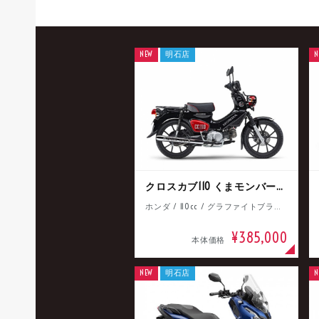
NEW
明石店
N
クロスカブ110 くまモンバージョン
ホンダ / 110cc / グラファイトブラック
¥385,000
本体価格
NEW
明石店
N