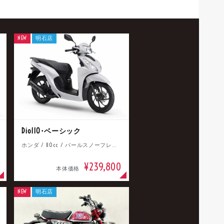
NEW
明石店
Dio110･ベーシック
ホンダ / 110cc / パールスノーフレークホワイト
¥239,800
本体価格
NEW
明石店