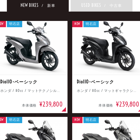
NEW BIKES
USED BIKES
/ 新車
/ 中古車
EW
明石店
NEW
明石店
Dio110･ベーシック
Dio110･ベーシック
ホンダ / 110cc / マットテクノシルバーメタリック
ホンダ / 110cc / マットギャラクシーブラックメタリック
¥239,800
¥239,800
本体価格
本体価格
EW
明石店
NEW
明石店