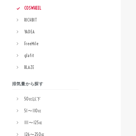
COSWHEEL
RICHBIT
YADEA
FreeMile
glafit
BLAZE
排気量から探す
50cc以下
51〜110cc
111〜125cc
126〜250cc