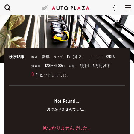
検索結果:
新車
EV（原２）
YADEA
区分:
タイプ:
メーカー:
1201〜1300cc
2万円～4万円以下
排気量:
金額:
0
件ヒットしました。
Not Found...
見つかりませんでした。
見つかりませんでした。