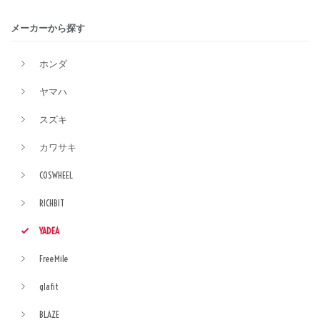
メーカーから探す
ホンダ
ヤマハ
スズキ
カワサキ
COSWHEEL
RICHBIT
YADEA
FreeMile
glafit
BLAZE