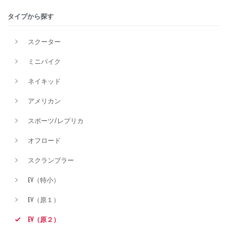
タイプから探す
排気量
スクーター
ミニバイク
価格
ネイキッド
アメリカン
スポーツ/レプリカ
オフロード
スクランブラー
EV（特小）
EV（原１）
EV（原２）