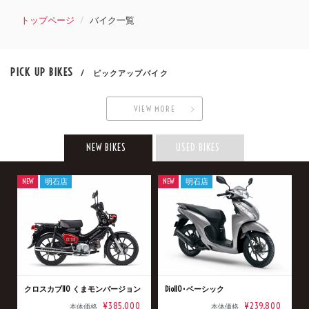
トップページ
バイク一覧
PICK UP BIKES
/ ピックアップバイク
VIEW MORE
NEW BIKES
USED BIKES
NEW
明石店
NEW
明石店
クロスカブ110 くまモンバージョン
Dio110･ベーシック
¥385,000
¥239,800
本体価格
本体価格