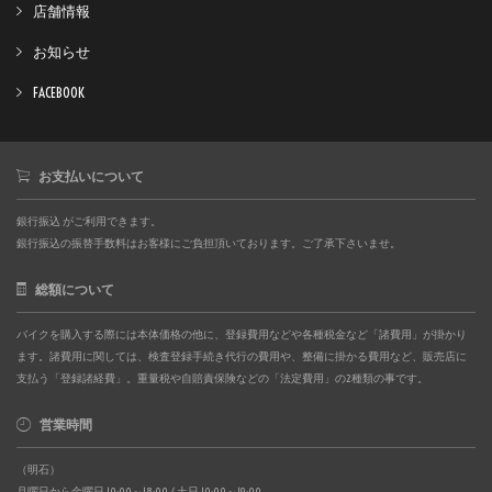
店舗情報
お知らせ
FACEBOOK
お支払いについて
銀行振込 がご利用できます。
銀行振込の振替手数料はお客様にご負担頂いております。ご了承下さいませ。
総額について
バイクを購入する際には本体価格の他に、登録費用などや各種税金など「諸費用」が掛かり
ます。諸費用に関しては、検査登録手続き代行の費用や、整備に掛かる費用など、販売店に
支払う「登録諸経費」。重量税や自賠責保険などの「法定費用」の2種類の事です。
営業時間
（明石）
月曜日から金曜日 10:00～18:00 / 土日 10:00～19:00