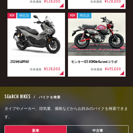
¥528,000
¥528,000
本体価格
本体価格
NEW
明石店
NEW
明石店
2026年ADV160
モンキー125 HONDA×Kuromiコラボ
¥528,000
¥493,000
本体価格
本体価格
SEARCH BIKES
/ バイクを検索
タイプやメーカー、排気量、価格などからお好みのバイクを検索できま
す。
新車
中古車