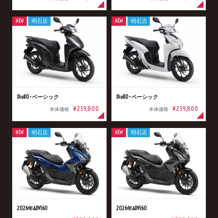
NEW
明石店
NEW
明石店
Dio110･ベーシック
Dio110･ベーシック
¥239,800
¥239,800
本体価格
本体価格
NEW
明石店
NEW
明石店
2026年ADV160
2026年ADV160