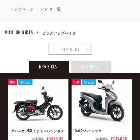
トップページ
バイク一覧
PICK UP BIKES
/ ピックアップバイク
VIEW MORE
NEW BIKES
USED BIKES
NEW
明石店
NEW
明石店
クロスカブ110 くまモンバージョン
Dio110･ベーシック
¥385,000
¥239,800
本体価格
本体価格