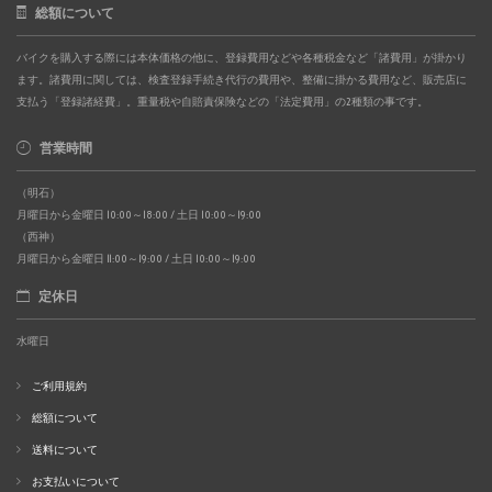
総額について
バイクを購入する際には本体価格の他に、登録費用などや各種税金など「諸費用」が掛かり
ます。諸費用に関しては、検査登録手続き代行の費用や、整備に掛かる費用など、販売店に
支払う「登録諸経費」。重量税や自賠責保険などの「法定費用」の2種類の事です。
営業時間
（明石）
月曜日から金曜日 10:00～18:00 / 土日 10:00～19:00
（西神）
月曜日から金曜日 11:00～19:00 / 土日 10:00～19:00
定休日
水曜日
ご利用規約
総額について
送料について
お支払いについて