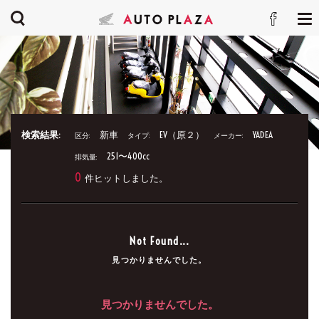
検索結果:
新車
EV（原２）
YADEA
区分:
タイプ:
メーカー:
251〜400cc
排気量:
0
件ヒットしました。
Not Found...
見つかりませんでした。
見つかりませんでした。