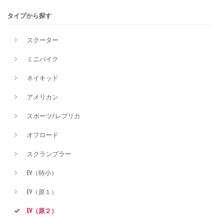
タイプから探す
排気量
スクーター
ミニバイク
価格
ネイキッド
アメリカン
スポーツ/レプリカ
オフロード
スクランブラー
EV（特小）
EV（原１）
EV（原２）