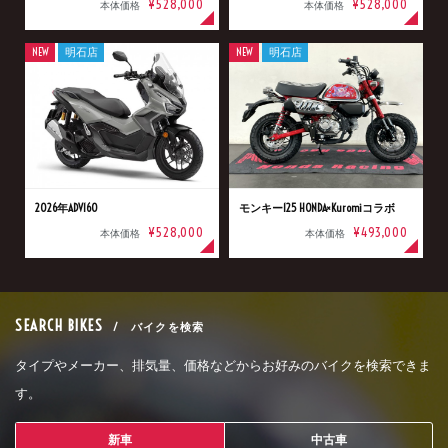
¥528,000
¥528,000
本体価格
本体価格
NEW
明石店
NEW
明石店
2026年ADV160
モンキー125 HONDA×Kuromiコラボ
¥528,000
¥493,000
本体価格
本体価格
SEARCH BIKES
/ バイクを検索
タイプやメーカー、排気量、価格などからお好みのバイクを検索できま
す。
新車
中古車