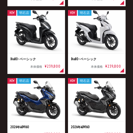
NEW
明石店
NEW
明石店
Dio110･ベーシック
Dio110･ベーシック
¥239,800
¥239,800
本体価格
本体価格
NEW
明石店
NEW
明石店
2026年ADV160
2026年ADV160