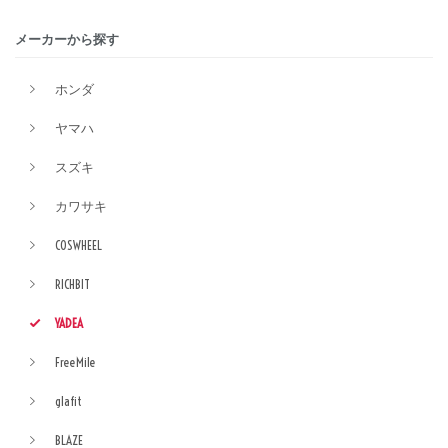
メーカーから探す
ホンダ
ヤマハ
スズキ
カワサキ
COSWHEEL
RICHBIT
YADEA
FreeMile
glafit
BLAZE