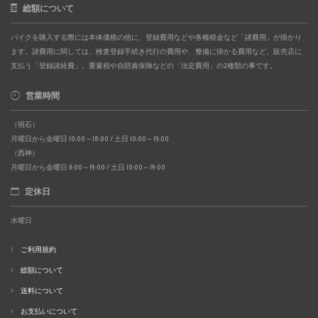
総額について
バイクを購入する際には本体価格の他に、登録費用などや各種税金など「諸費用」が掛かり
ます。諸費用に関しては、検査登録手続き代行の費用や、整備に掛かる費用など、販売店に
支払う「登録諸経費」。重量税や自賠責保険などの「法定費用」の2種類の事です。
営業時間
（明石）
月曜日から金曜日 10:00～18:00 / 土日 10:00～19:00
（西神）
月曜日から金曜日 11:00～19:00 / 土日 10:00～19:00
定休日
水曜日
ご利用規約
総額について
送料について
お支払いについて