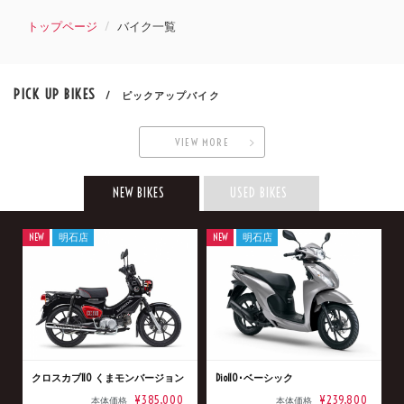
トップページ
バイク一覧
PICK UP BIKES
/ ピックアップバイク
VIEW MORE
NEW BIKES
USED BIKES
NEW
明石店
NEW
明石店
クロスカブ110 くまモンバージョン
Dio110･ベーシック
¥385,000
¥239,800
本体価格
本体価格