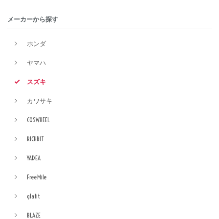
メーカーから探す
ホンダ
ヤマハ
スズキ
カワサキ
COSWHEEL
RICHBIT
YADEA
FreeMile
glafit
BLAZE