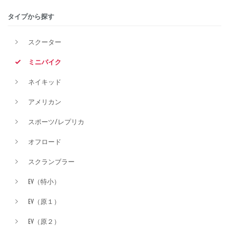
タイプから探す
排気量
スクーター
ミニバイク
価格
ネイキッド
アメリカン
スポーツ/レプリカ
オフロード
スクランブラー
EV（特小）
EV（原１）
EV（原２）