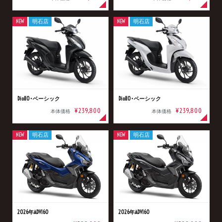
NEW
明石店
NEW
明石店
Dio110･ベーシック
Dio110･ベーシック
¥239,800
¥239,800
本体価格
本体価格
NEW
明石店
NEW
明石店
2026年ADV160
2026年ADV160