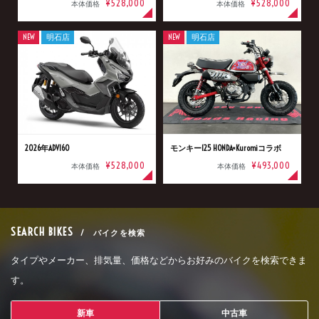
¥528,000
¥528,000
本体価格
本体価格
NEW
明石店
NEW
明石店
2026年ADV160
モンキー125 HONDA×Kuromiコラボ
¥528,000
¥493,000
本体価格
本体価格
SEARCH BIKES
/ バイクを検索
タイプやメーカー、排気量、価格などからお好みのバイクを検索できま
す。
新車
中古車