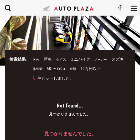
検索結果:
新車
ミニバイク
スズキ
区分:
タイプ:
メーカー:
401〜750cc
30万円以上
排気量:
金額:
0
件ヒットしました。
Not Found...
見つかりませんでした。
見つかりませんでした。