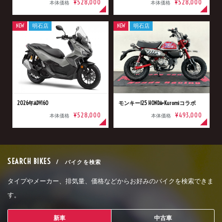
¥528,000
¥528,000
本体価格
本体価格
NEW
明石店
NEW
明石店
2026年ADV160
モンキー125 HONDA×Kuromiコラボ
¥528,000
¥493,000
本体価格
本体価格
SEARCH BIKES
/ バイクを検索
タイプやメーカー、排気量、価格などからお好みのバイクを検索できま
す。
新車
中古車