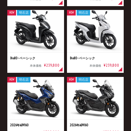
NEW
明石店
NEW
明石店
Dio110･ベーシック
Dio110･ベーシック
¥239,800
¥239,800
本体価格
本体価格
NEW
明石店
NEW
明石店
2026年ADV160
2026年ADV160