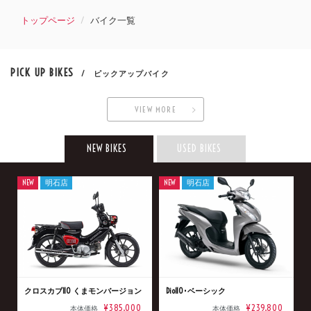
トップページ
バイク一覧
PICK UP BIKES
/ ピックアップバイク
VIEW MORE
NEW BIKES
USED BIKES
NEW
明石店
NEW
明石店
クロスカブ110 くまモンバージョン
Dio110･ベーシック
¥385,000
¥239,800
本体価格
本体価格