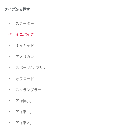
タイプから探す
排気量
スクーター
ミニバイク
価格
ネイキッド
アメリカン
スポーツ/レプリカ
オフロード
スクランブラー
EV（特小）
EV（原１）
EV（原２）