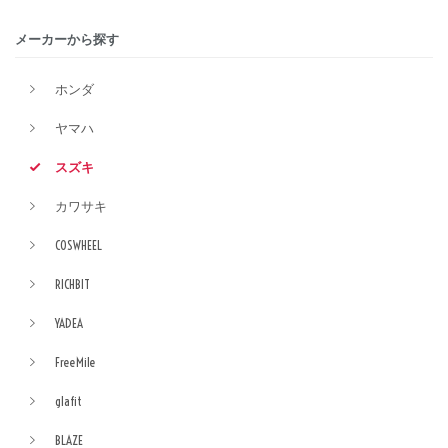
メーカーから探す
ホンダ
ヤマハ
スズキ
カワサキ
COSWHEEL
RICHBIT
YADEA
FreeMile
glafit
BLAZE