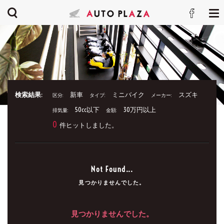
検索結果:
新車
ミニバイク
スズキ
区分:
タイプ:
メーカー:
50cc以下
30万円以上
排気量:
金額:
0
件ヒットしました。
Not Found...
見つかりませんでした。
見つかりませんでした。