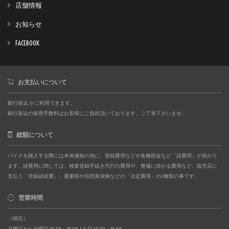
店舗情報
お知らせ
FACEBOOK
お支払いについて
銀行振込 がご利用できます。
銀行振込の振替手数料はお客様にご負担頂いております。ご了承下さいませ。
総額について
バイクを購入する際には本体価格の他に、登録費用などや各種税金など「諸費用」が掛かり
ます。諸費用に関しては、検査登録手続き代行の費用や、整備に掛かる費用など、販売店に
支払う「登録諸経費」。重量税や自賠責保険などの「法定費用」の2種類の事です。
営業時間
（明石）
月曜日から金曜日 10:00～18:00 / 土日 10:00～19:00