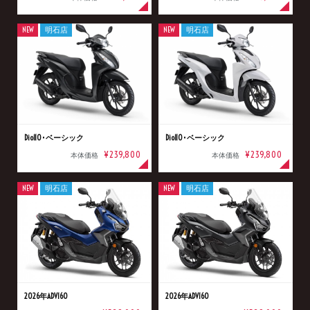
NEW
明石店
NEW
明石店
Dio110･ベーシック
Dio110･ベーシック
¥239,800
¥239,800
本体価格
本体価格
NEW
明石店
NEW
明石店
2026年ADV160
2026年ADV160