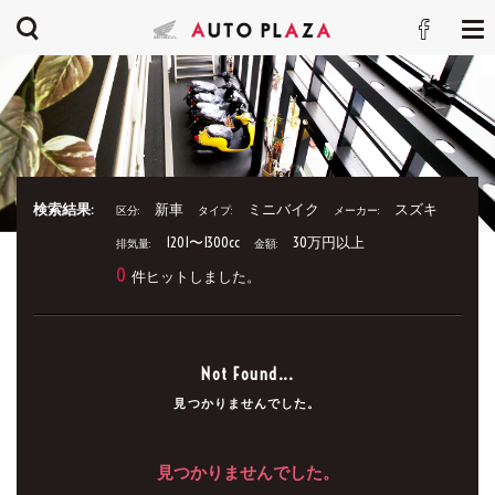
検索結果:
新車
ミニバイク
スズキ
区分:
タイプ:
メーカー:
1201〜1300cc
30万円以上
排気量:
金額:
0
件ヒットしました。
Not Found...
見つかりませんでした。
見つかりませんでした。