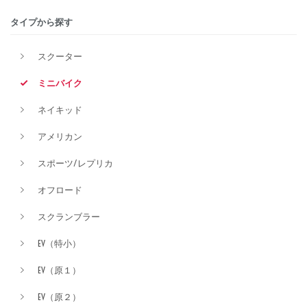
タイプから探す
排気量
スクーター
ミニバイク
価格
ネイキッド
アメリカン
スポーツ/レプリカ
オフロード
スクランブラー
EV（特小）
EV（原１）
EV（原２）