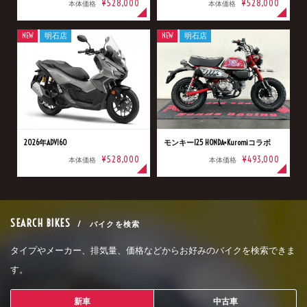
¥528,000
¥528,000
本体価格
本体価格
NEW
明石店
NEW
明石店
2026年ADV160
モンキー125 HONDA×Kuromiコラボ
¥528,000
¥493,000
本体価格
本体価格
SEARCH BIKES
/ バイクを検索
タイプやメーカー、排気量、価格などからお好みのバイクを検索できま
す。
新車
中古車