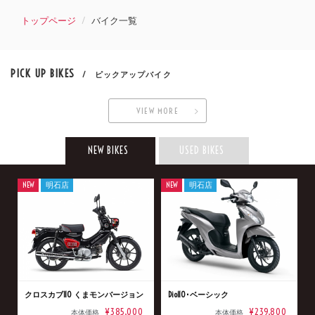
トップページ
バイク一覧
PICK UP BIKES
/ ピックアップバイク
VIEW MORE
NEW BIKES
USED BIKES
NEW
明石店
NEW
明石店
クロスカブ110 くまモンバージョン
Dio110･ベーシック
¥385,000
¥239,800
本体価格
本体価格