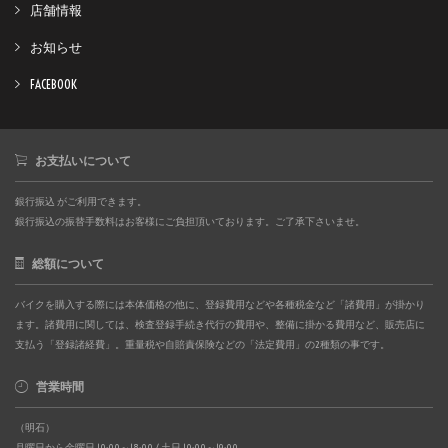
店舗情報
お知らせ
FACEBOOK
お支払いについて
銀行振込 がご利用できます。
銀行振込の振替手数料はお客様にご負担頂いております。ご了承下さいませ。
総額について
バイクを購入する際には本体価格の他に、登録費用などや各種税金など「諸費用」が掛かり
ます。諸費用に関しては、検査登録手続き代行の費用や、整備に掛かる費用など、販売店に
支払う「登録諸経費」。重量税や自賠責保険などの「法定費用」の2種類の事です。
営業時間
（明石）
月曜日から金曜日 10:00～18:00 / 土日 10:00～19:00