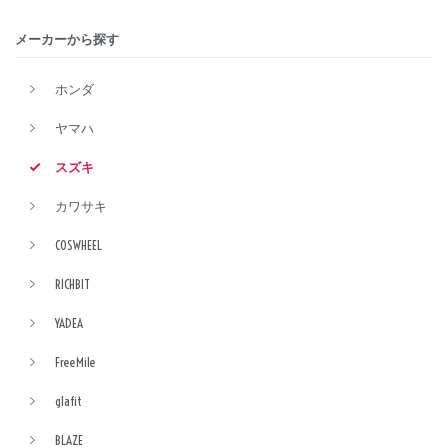
メーカーから探す
ホンダ
ヤマハ
スズキ
カワサキ
COSWHEEL
RICHBIT
YADEA
FreeMile
glafit
BLAZE