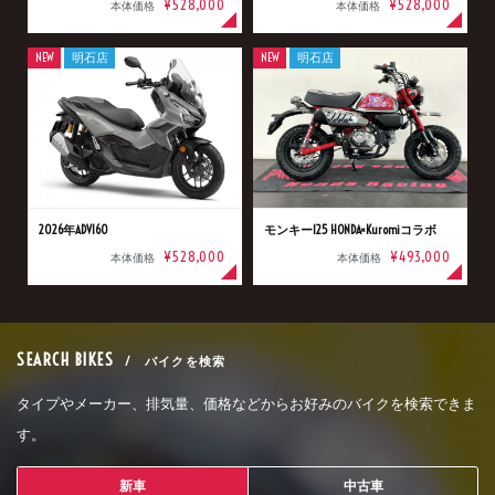
¥528,000
¥528,000
本体価格
本体価格
NEW
明石店
NEW
明石店
2026年ADV160
モンキー125 HONDA×Kuromiコラボ
¥528,000
¥493,000
本体価格
本体価格
SEARCH BIKES
/ バイクを検索
タイプやメーカー、排気量、価格などからお好みのバイクを検索できま
す。
新車
中古車