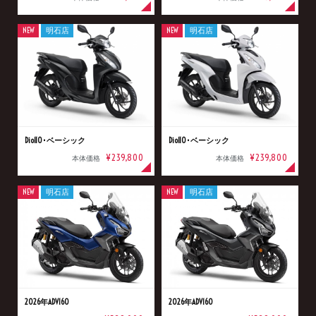
NEW
明石店
NEW
明石店
Dio110･ベーシック
Dio110･ベーシック
¥239,800
¥239,800
本体価格
本体価格
NEW
明石店
NEW
明石店
2026年ADV160
2026年ADV160