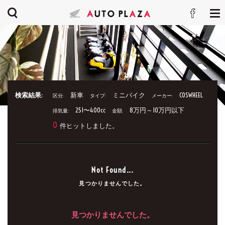
検索結果:
新車
ミニバイク
COSWHEEL
区分:
タイプ:
メーカー:
251〜400cc
8万円～10万円以下
排気量:
金額:
0
件ヒットしました。
Not Found...
見つかりませんでした。
見つかりませんでした。