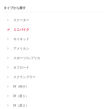
タイプから探す
排気量
スクーター
ミニバイク
価格
ネイキッド
アメリカン
スポーツ/レプリカ
オフロード
スクランブラー
EV（特小）
EV（原１）
EV（原２）