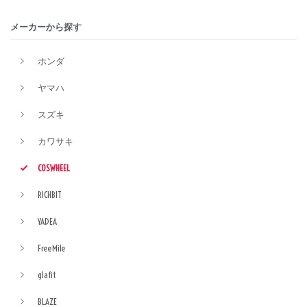
メーカーから探す
ホンダ
ヤマハ
スズキ
カワサキ
COSWHEEL
RICHBIT
YADEA
FreeMile
glafit
BLAZE