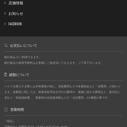
店舗情報
お知らせ
FACEBOOK
お支払いについて
銀行振込 がご利用できます。
銀行振込の振替手数料はお客様にご負担頂いております。ご了承下さいませ。
総額について
バイクを購入する際には本体価格の他に、登録費用などや各種税金など「諸費用」が掛かり
ます。諸費用に関しては、検査登録手続き代行の費用や、整備に掛かる費用など、販売店に
支払う「登録諸経費」。重量税や自賠責保険などの「法定費用」の2種類の事です。
営業時間
（明石）
月曜日から金曜日 10:00～18:00 / 土日 10:00～19:00