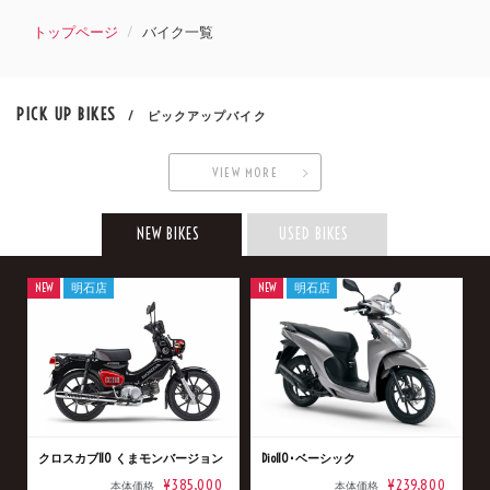
トップページ
バイク一覧
PICK UP BIKES
/ ピックアップバイク
VIEW MORE
NEW BIKES
USED BIKES
NEW
明石店
NEW
明石店
クロスカブ110 くまモンバージョン
Dio110･ベーシック
¥385,000
¥239,800
本体価格
本体価格