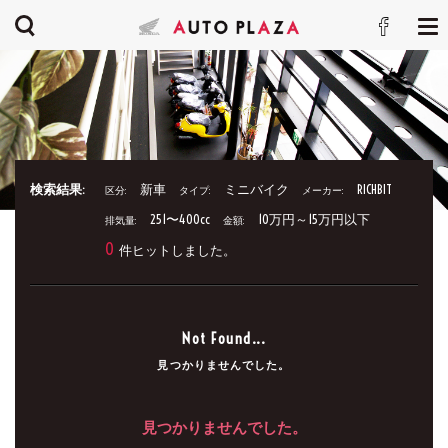
検索結果:
新車
ミニバイク
RICHBIT
区分:
タイプ:
メーカー:
251〜400cc
10万円～15万円以下
排気量:
金額:
0
件ヒットしました。
Not Found...
見つかりませんでした。
見つかりませんでした。