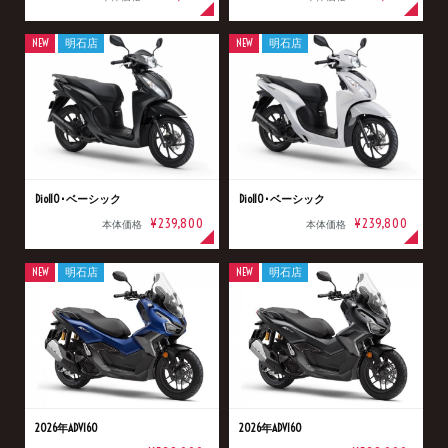
NEW
明石店
NEW
明石店
Dio110･ベーシック
Dio110･ベーシック
¥239,800
¥239,800
本体価格
本体価格
NEW
明石店
NEW
明石店
2026年ADV160
2026年ADV160