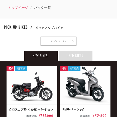
トップページ
バイク一覧
PICK UP BIKES
/ ピックアップバイク
VIEW MORE
NEW BIKES
USED BIKES
NEW
明石店
NEW
明石店
クロスカブ110 くまモンバージョン
Dio110･ベーシック
¥385,000
¥239,800
本体価格
本体価格