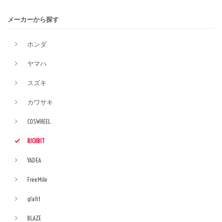
メーカーから探す
ホンダ
ヤマハ
スズキ
カワサキ
COSWHEEL
RICHBIT
YADEA
FreeMile
glafit
BLAZE