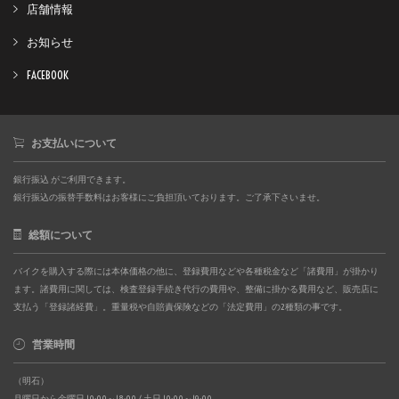
店舗情報
お知らせ
FACEBOOK
お支払いについて
銀行振込 がご利用できます。
銀行振込の振替手数料はお客様にご負担頂いております。ご了承下さいませ。
総額について
バイクを購入する際には本体価格の他に、登録費用などや各種税金など「諸費用」が掛かり
ます。諸費用に関しては、検査登録手続き代行の費用や、整備に掛かる費用など、販売店に
支払う「登録諸経費」。重量税や自賠責保険などの「法定費用」の2種類の事です。
営業時間
（明石）
月曜日から金曜日 10:00～18:00 / 土日 10:00～19:00