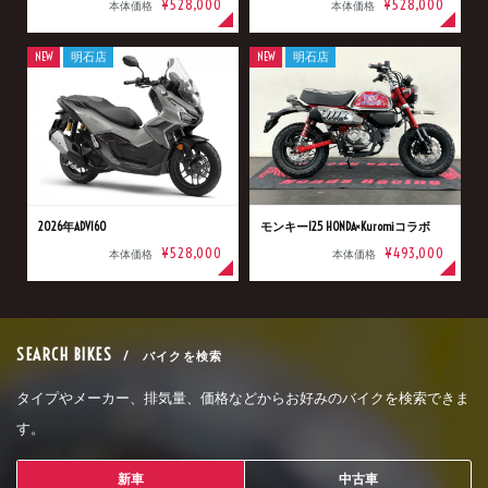
¥528,000
¥528,000
本体価格
本体価格
NEW
明石店
NEW
明石店
2026年ADV160
モンキー125 HONDA×Kuromiコラボ
¥528,000
¥493,000
本体価格
本体価格
SEARCH BIKES
/ バイクを検索
タイプやメーカー、排気量、価格などからお好みのバイクを検索できま
す。
新車
中古車