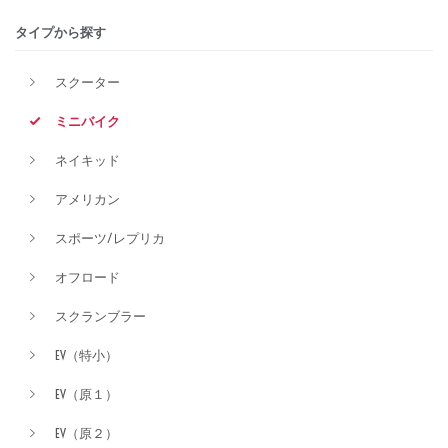
タイプから探す
排気量
スクーター
ミニバイク
価格
ネイキッド
アメリカン
スポーツ/レプリカ
オフロード
スクランブラー
EV（特小）
EV（原１）
EV（原２）