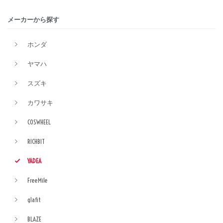
メーカーから探す
ホンダ
ヤマハ
スズキ
カワサキ
COSWHEEL
RICHBIT
YADEA
FreeMile
glafit
BLAZE