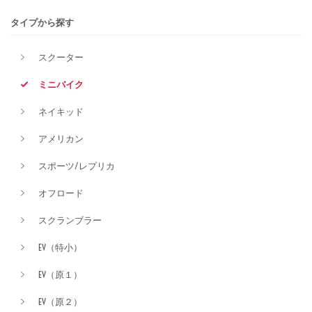
タイプから探す
排気量
スクーター
ミニバイク
価格
ネイキッド
アメリカン
スポーツ/レプリカ
オフロード
スクランブラー
EV（特小）
EV（原１）
EV（原２）