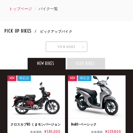
トップページ
バイク一覧
PICK UP BIKES
/ ピックアップバイク
VIEW MORE
NEW BIKES
USED BIKES
NEW
明石店
NEW
明石店
クロスカブ110 くまモンバージョン
Dio110･ベーシック
¥385,000
¥239,800
本体価格
本体価格