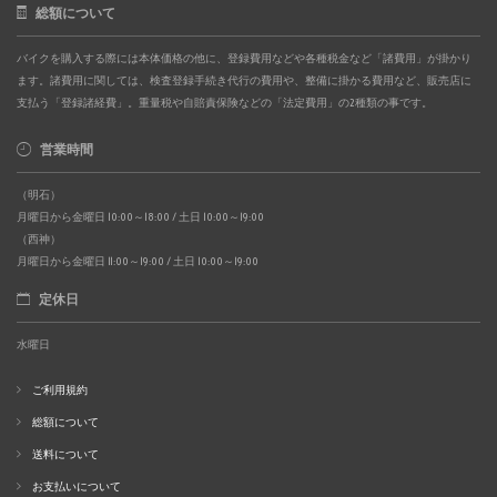
総額について
バイクを購入する際には本体価格の他に、登録費用などや各種税金など「諸費用」が掛かり
ます。諸費用に関しては、検査登録手続き代行の費用や、整備に掛かる費用など、販売店に
支払う「登録諸経費」。重量税や自賠責保険などの「法定費用」の2種類の事です。
営業時間
（明石）
月曜日から金曜日 10:00～18:00 / 土日 10:00～19:00
（西神）
月曜日から金曜日 11:00～19:00 / 土日 10:00～19:00
定休日
水曜日
ご利用規約
総額について
送料について
お支払いについて