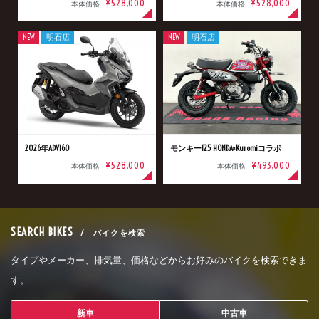
¥528,000
¥528,000
本体価格
本体価格
NEW
明石店
NEW
明石店
2026年ADV160
モンキー125 HONDA×Kuromiコラボ
¥528,000
¥493,000
本体価格
本体価格
SEARCH BIKES
/ バイクを検索
タイプやメーカー、排気量、価格などからお好みのバイクを検索できま
す。
新車
中古車