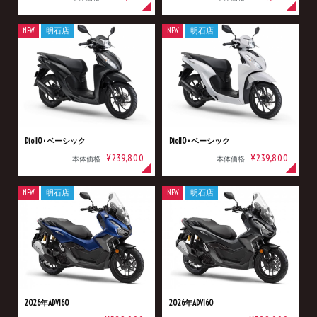
NEW
明石店
NEW
明石店
Dio110･ベーシック
Dio110･ベーシック
¥239,800
¥239,800
本体価格
本体価格
NEW
明石店
NEW
明石店
2026年ADV160
2026年ADV160