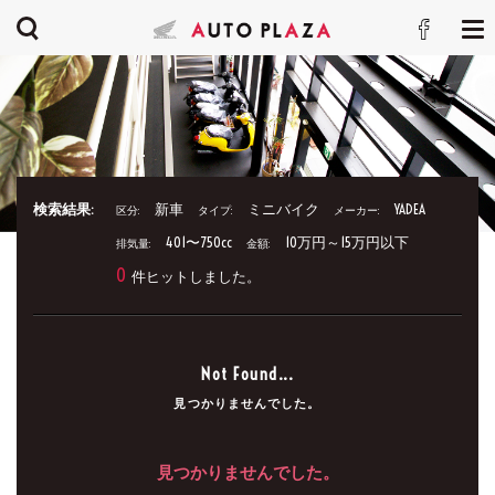
検索結果:
新車
ミニバイク
YADEA
区分:
タイプ:
メーカー:
401〜750cc
10万円～15万円以下
排気量:
金額:
0
件ヒットしました。
Not Found...
見つかりませんでした。
見つかりませんでした。