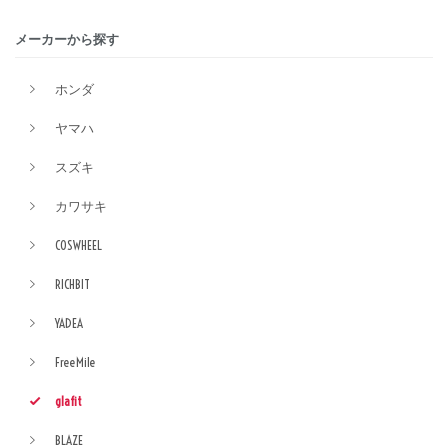
メーカーから探す
ホンダ
ヤマハ
スズキ
カワサキ
COSWHEEL
RICHBIT
YADEA
FreeMile
glafit
BLAZE