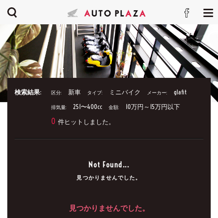
検索結果:
新車
ミニバイク
glafit
区分:
タイプ:
メーカー:
251〜400cc
10万円～15万円以下
排気量:
金額:
0
件ヒットしました。
Not Found...
見つかりませんでした。
見つかりませんでした。