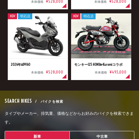
¥528,000
¥528,000
本体価格
本体価格
NEW
明石店
NEW
明石店
2026年ADV160
モンキー125 HONDA×Kuromiコラボ
¥528,000
¥493,000
本体価格
本体価格
SEARCH BIKES
/ バイクを検索
タイプやメーカー、排気量、価格などからお好みのバイクを検索できま
す。
新車
中古車