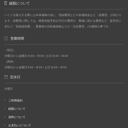
総額について
バイクを購入する際には本体価格の他に、登録費用などや各種税金など「諸費用」が掛かり
ます。諸費用に関しては、検査登録手続き代行の費用や、整備に掛かる費用など、販売店に
支払う「登録諸経費」。重量税や自賠責保険などの「法定費用」の2種類の事です。
営業時間
（明石）
月曜日から金曜日 10:00～18:00 / 土日 10:00～19:00
（西神）
月曜日から金曜日 11:00～19:00 / 土日 10:00～19:00
定休日
水曜日
ご利用規約
総額について
送料について
お支払いについて