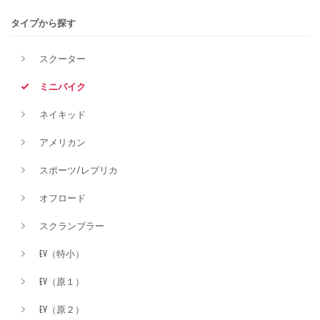
タイプから探す
排気量
スクーター
ミニバイク
価格
ネイキッド
アメリカン
スポーツ/レプリカ
オフロード
スクランブラー
EV（特小）
EV（原１）
EV（原２）