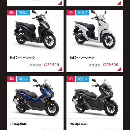
NEW
明石店
NEW
明石店
Dio110･ベーシック
Dio110･ベーシック
¥239,800
¥239,800
本体価格
本体価格
NEW
明石店
NEW
明石店
2026年ADV160
2026年ADV160