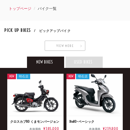
トップページ
バイク一覧
PICK UP BIKES
/ ピックアップバイク
VIEW MORE
NEW BIKES
USED BIKES
NEW
明石店
NEW
明石店
クロスカブ110 くまモンバージョン
Dio110･ベーシック
¥385,000
¥239,800
本体価格
本体価格