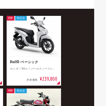
NEW
明石店
Dio110･ベーシック
ホンダ / 110cc / パールスノーフレークホワイト
¥239,800
本体価格
NEW
明石店