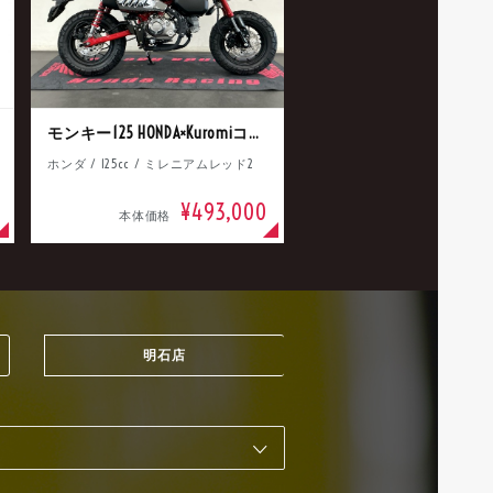
モンキー125 HONDA×Kuromiコラボ
ホンダ / 125cc / ミレニアムレッド2
¥493,000
本体価格
明石店