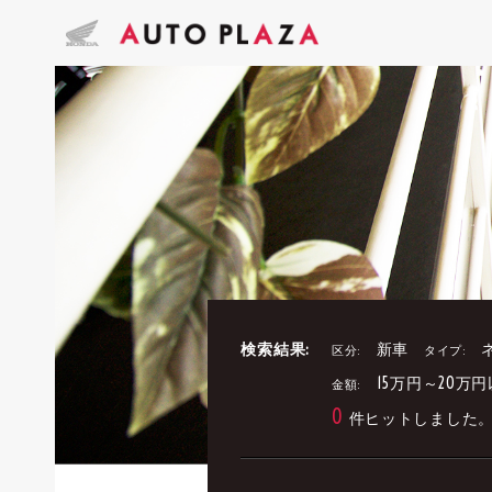
検索結果:
新車
区分:
タイプ:
15万円～20万
金額:
0
件ヒットしました