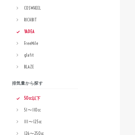
COSWHEEL
RICHBIT
YADEA
FreeMile
glafit
BLAZE
排気量から探す
50cc以下
51〜110cc
111〜125cc
126〜250cc