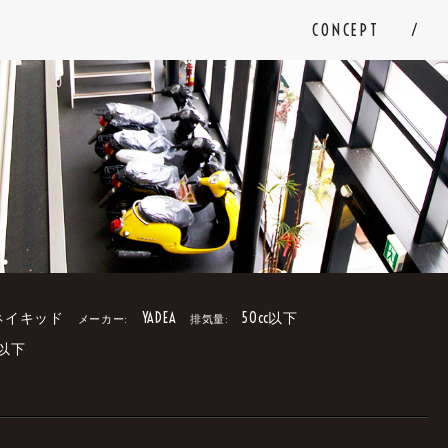
CONCEPT
ネイキッド
YADEA
50cc以下
メーカー:
排気量:
円以下
。