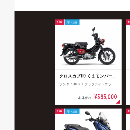
NEW
明石店
N
クロスカブ110 くまモンバージョン
ホンダ / 110cc / グラファイトブラック
¥385,000
本体価格
NEW
明石店
N