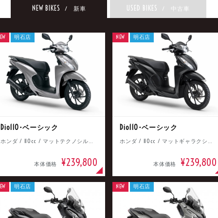
NEW BIKES
USED BIKES
/ 新車
/ 中古車
EW
明石店
NEW
明石店
Dio110･ベーシック
Dio110･ベーシック
ホンダ / 110cc / マットテクノシルバーメタリック
ホンダ / 110cc / マットギャラクシーブラックメタリック
¥239,800
¥239,800
本体価格
本体価格
EW
明石店
NEW
明石店