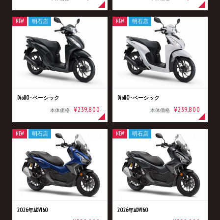
NEW
明石店
NEW
明石店
Dio110･ベーシック
Dio110･ベーシック
¥239,800
¥239,800
本体価格
本体価格
NEW
明石店
NEW
明石店
2026年ADV160
2026年ADV160