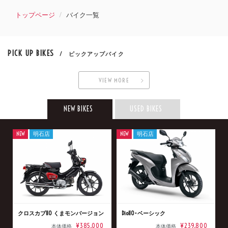
トップページ
バイク一覧
PICK UP BIKES
/ ピックアップバイク
VIEW MORE
NEW BIKES
USED BIKES
NEW
明石店
NEW
明石店
クロスカブ110 くまモンバージョン
Dio110･ベーシック
¥385,000
¥239,800
本体価格
本体価格