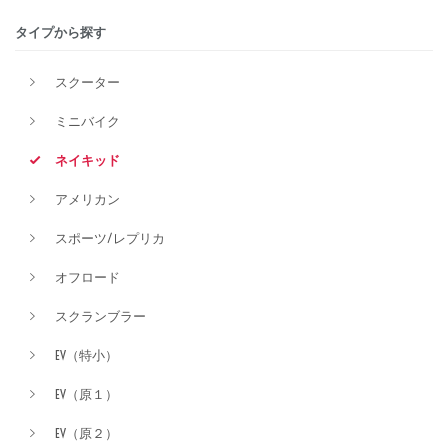
タイプから探す
排気量
スクーター
ミニバイク
価格
ネイキッド
アメリカン
スポーツ/レプリカ
オフロード
スクランブラー
EV（特小）
EV（原１）
EV（原２）