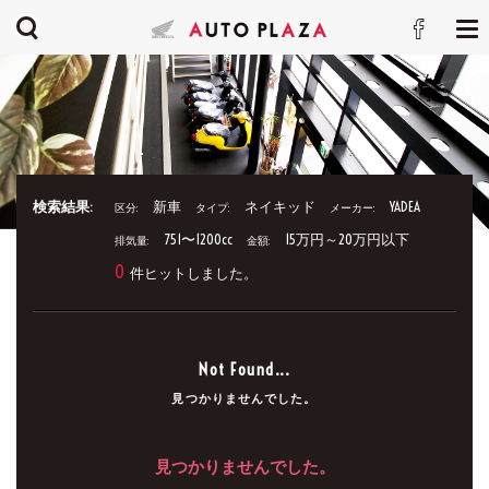
検索結果:
新車
ネイキッド
YADEA
区分:
タイプ:
メーカー:
751〜1200cc
15万円～20万円以下
排気量:
金額:
0
件ヒットしました。
Not Found...
見つかりませんでした。
見つかりませんでした。