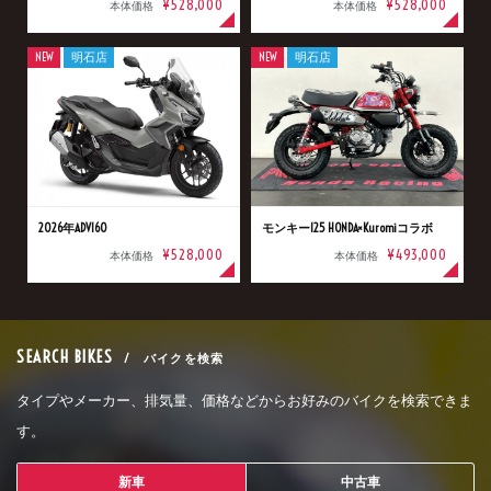
¥528,000
¥528,000
本体価格
本体価格
NEW
明石店
NEW
明石店
2026年ADV160
モンキー125 HONDA×Kuromiコラボ
¥528,000
¥493,000
本体価格
本体価格
SEARCH BIKES
/ バイクを検索
タイプやメーカー、排気量、価格などからお好みのバイクを検索できま
す。
新車
中古車