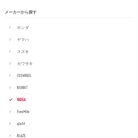
メーカーから探す
ホンダ
ヤマハ
スズキ
カワサキ
COSWHEEL
RICHBIT
YADEA
FreeMile
glafit
BLAZE