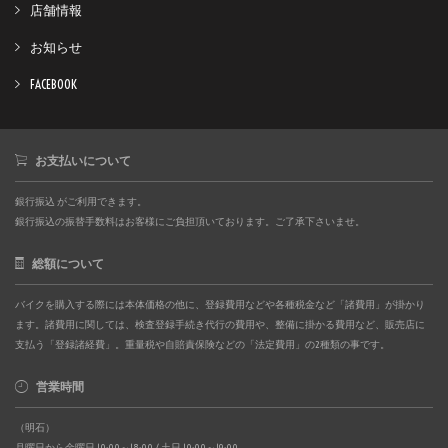
店舗情報
お知らせ
FACEBOOK
お支払いについて
銀行振込 がご利用できます。
銀行振込の振替手数料はお客様にご負担頂いております。ご了承下さいませ。
総額について
バイクを購入する際には本体価格の他に、登録費用などや各種税金など「諸費用」が掛かり
ます。諸費用に関しては、検査登録手続き代行の費用や、整備に掛かる費用など、販売店に
支払う「登録諸経費」。重量税や自賠責保険などの「法定費用」の2種類の事です。
営業時間
（明石）
月曜日から金曜日 10:00～18:00 / 土日 10:00～19:00