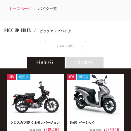
トップページ
バイク一覧
PICK UP BIKES
/ ピックアップバイク
VIEW MORE
NEW BIKES
USED BIKES
NEW
明石店
NEW
明石店
クロスカブ110 くまモンバージョン
Dio110･ベーシック
¥385,000
¥239,800
本体価格
本体価格