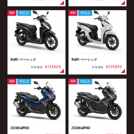
NEW
明石店
NEW
明石店
Dio110･ベーシック
Dio110･ベーシック
¥239,800
¥239,800
本体価格
本体価格
NEW
明石店
NEW
明石店
2026年ADV160
2026年ADV160