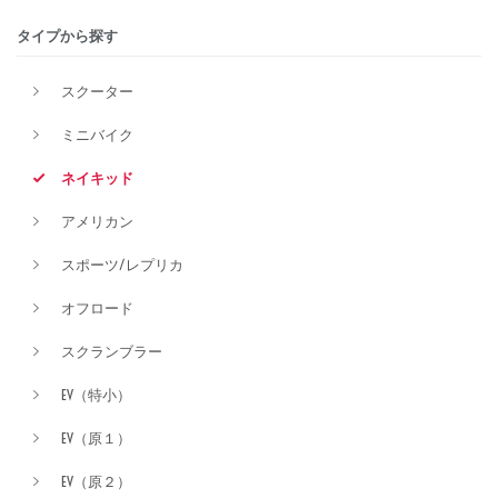
タイプから探す
排気量
スクーター
ミニバイク
価格
ネイキッド
アメリカン
スポーツ/レプリカ
オフロード
スクランブラー
EV（特小）
EV（原１）
EV（原２）