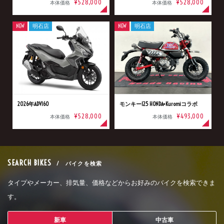
¥528,000
¥528,000
本体価格
本体価格
NEW
明石店
NEW
明石店
2026年ADV160
モンキー125 HONDA×Kuromiコラボ
¥528,000
¥493,000
本体価格
本体価格
SEARCH BIKES
/ バイクを検索
タイプやメーカー、排気量、価格などからお好みのバイクを検索できま
す。
新車
中古車