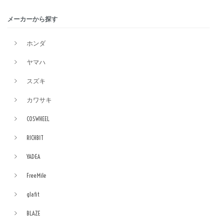
メーカーから探す
ホンダ
ヤマハ
スズキ
カワサキ
COSWHEEL
RICHBIT
YADEA
FreeMile
glafit
BLAZE