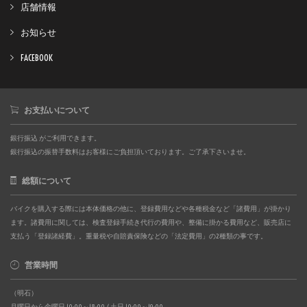
店舗情報
お知らせ
FACEBOOK
お支払いについて
銀行振込 がご利用できます。
銀行振込の振替手数料はお客様にご負担頂いております。ご了承下さいませ。
総額について
バイクを購入する際には本体価格の他に、登録費用などや各種税金など「諸費用」が掛かり
ます。諸費用に関しては、検査登録手続き代行の費用や、整備に掛かる費用など、販売店に
支払う「登録諸経費」。重量税や自賠責保険などの「法定費用」の2種類の事です。
営業時間
（明石）
月曜日から金曜日 10:00～18:00 / 土日 10:00～19:00