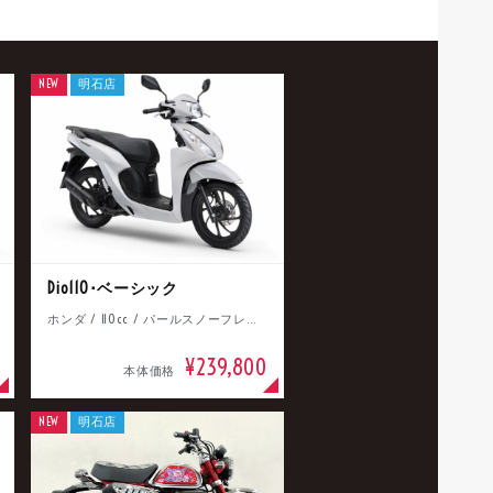
NEW
明石店
Dio110･ベーシック
ホンダ / 110cc / パールスノーフレークホワイト
¥239,800
本体価格
NEW
明石店