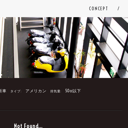
CONCEPT
新車
アメリカン
50cc以下
タイプ:
排気量:
。
Not Found...