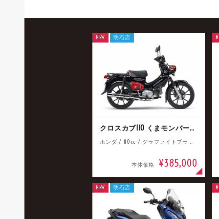
NEW
明石店
N
クロスカブ110 くまモンバージョン
ホンダ / 110cc / グラファイトブラック
¥385,000
本体価格
NEW
明石店
N