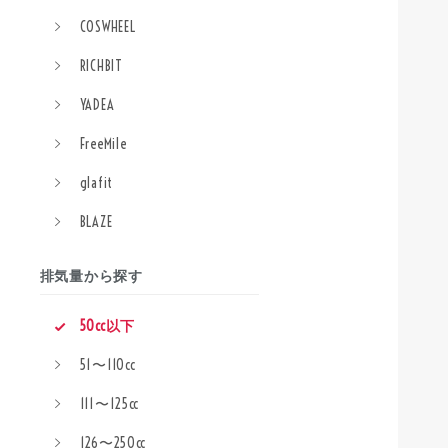
COSWHEEL
RICHBIT
YADEA
FreeMile
glafit
BLAZE
排気量から探す
50cc以下
51〜110cc
111〜125cc
126〜250cc