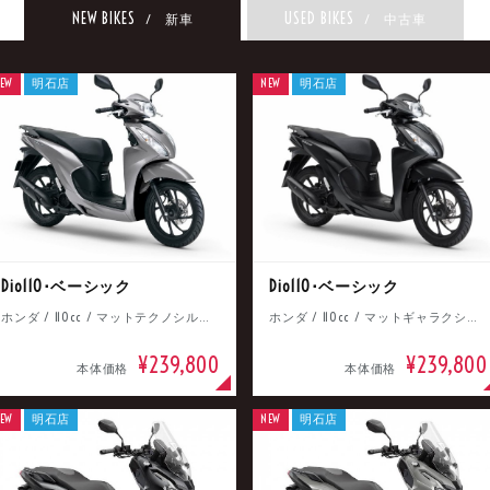
NEW BIKES
USED BIKES
/ 新車
/ 中古車
EW
明石店
NEW
明石店
Dio110･ベーシック
Dio110･ベーシック
ホンダ / 110cc / マットテクノシルバーメタリック
ホンダ / 110cc / マットギャラクシーブラックメタリック
¥239,800
¥239,800
本体価格
本体価格
EW
明石店
NEW
明石店