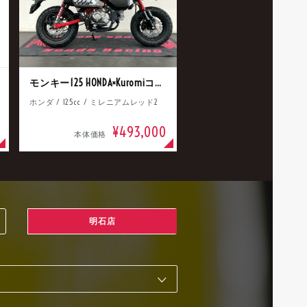
モンキー125 HONDA×Kuromiコラボ
ホンダ / 125cc / ミレニアムレッド2
¥493,000
本体価格
明石店