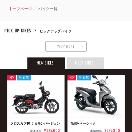
トップページ
バイク一覧
PICK UP BIKES
/ ピックアップバイク
VIEW MORE
NEW BIKES
USED BIKES
NEW
明石店
NEW
明石店
クロスカブ110 くまモンバージョン
Dio110･ベーシック
¥385,000
¥239,800
本体価格
本体価格