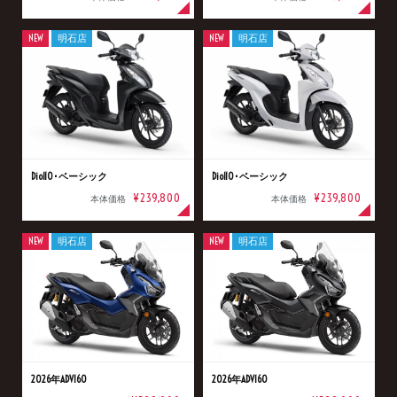
NEW
明石店
NEW
明石店
Dio110･ベーシック
Dio110･ベーシック
¥239,800
¥239,800
本体価格
本体価格
NEW
明石店
NEW
明石店
2026年ADV160
2026年ADV160