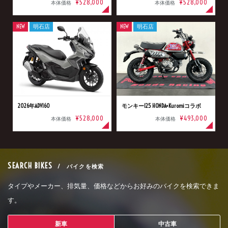
¥528,000
¥528,000
本体価格
本体価格
NEW
明石店
NEW
明石店
2026年ADV160
モンキー125 HONDA×Kuromiコラボ
¥528,000
¥493,000
本体価格
本体価格
SEARCH BIKES
/ バイクを検索
タイプやメーカー、排気量、価格などからお好みのバイクを検索できま
す。
新車
中古車