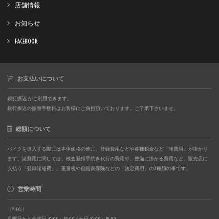
店舗情報
お知らせ
FACEBOOK
お支払いについて
銀行振込 がご利用できます。
銀行振込の振替手数料はお客様にご負担頂いております。ご了承下さいませ。
総額について
バイクを購入する際には本体価格の他に、登録費用などや各種税金など「諸費用」が掛かり
ます。諸費用に関しては、検査登録手続き代行の費用や、整備に掛かる費用など、販売店に
支払う「登録諸経費」。重量税や自賠責保険などの「法定費用」の2種類の事です。
営業時間
（明石）
月曜日から金曜日 10:00～18:00 / 土日 10:00～19:00