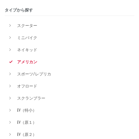
タイプから探す
排気量
スクーター
ミニバイク
価格
ネイキッド
アメリカン
スポーツ/レプリカ
オフロード
スクランブラー
EV（特小）
EV（原１）
EV（原２）