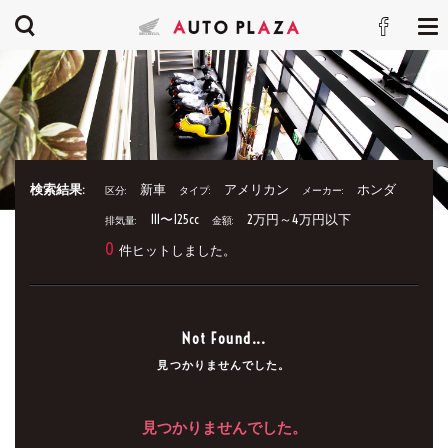
検索結果:
新車
アメリカン
ホンダ
区分:
タイプ:
メーカー:
111〜125cc
2万円～4万円以下
排気量:
金額:
0
件ヒットしました。
Not Found...
見つかりませんでした。
見つかりませんでした。