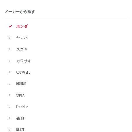
メーカーから探す
ホンダ
ヤマハ
スズキ
カワサキ
COSWHEEL
RICHBIT
YADEA
FreeMile
glafit
BLAZE