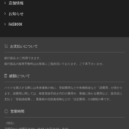
店舗情報
お知らせ
FACEBOOK
お支払いについて
銀行振込 がご利用できます。
銀行振込の振替手数料はお客様にご負担頂いております。ご了承下さいませ。
総額について
バイクを購入する際には本体価格の他に、登録費用などや各種税金など「諸費用」が掛かり
ます。諸費用に関しては、検査登録手続き代行の費用や、整備に掛かる費用など、販売店に
支払う「登録諸経費」。重量税や自賠責保険などの「法定費用」の2種類の事です。
営業時間
（明石）
月曜日から金曜日 10:00～18:00 / 土日 10:00～19:00