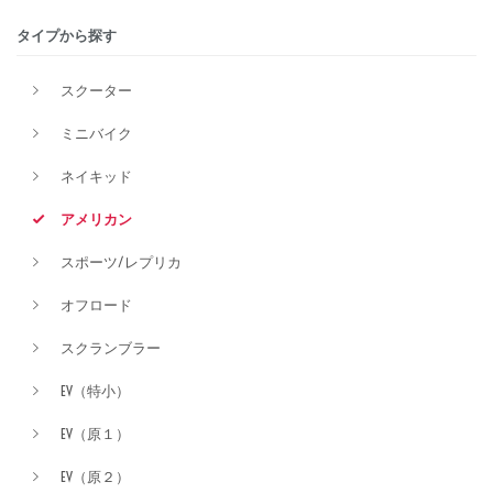
タイプから探す
排気量
スクーター
ミニバイク
価格
ネイキッド
アメリカン
スポーツ/レプリカ
オフロード
スクランブラー
EV（特小）
EV（原１）
EV（原２）