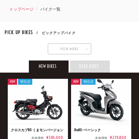
トップページ
バイク一覧
PICK UP BIKES
/ ピックアップバイク
VIEW MORE
NEW BIKES
USED BIKES
NEW
明石店
NEW
明石店
クロスカブ110 くまモンバージョン
Dio110･ベーシック
¥385,000
¥239,800
本体価格
本体価格