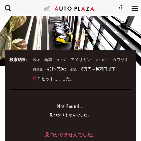
検索結果:
新車
アメリカン
カワサキ
区分:
タイプ:
メーカー:
401〜750cc
8万円～10万円以下
排気量:
金額:
0
件ヒットしました。
Not Found...
見つかりませんでした。
見つかりませんでした。