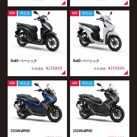
NEW
明石店
NEW
明石店
Dio110･ベーシック
Dio110･ベーシック
¥239,800
¥239,800
本体価格
本体価格
NEW
明石店
NEW
明石店
2026年ADV160
2026年ADV160