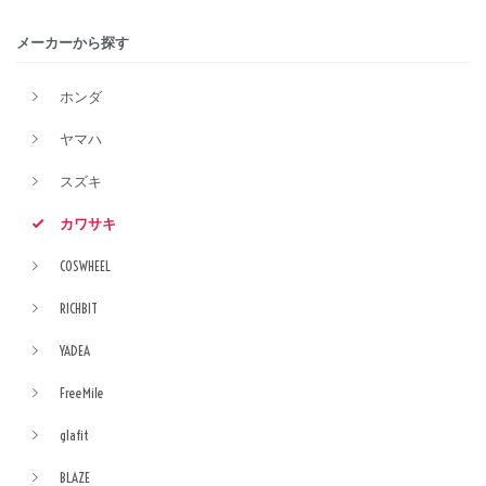
メーカーから探す
ホンダ
ヤマハ
スズキ
カワサキ
COSWHEEL
RICHBIT
YADEA
FreeMile
glafit
BLAZE