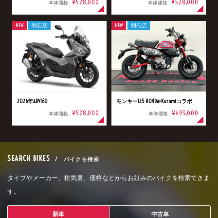
¥528,000
¥528,000
本体価格
本体価格
NEW
明石店
NEW
明石店
2026年ADV160
モンキー125 HONDA×Kuromiコラボ
¥528,000
¥493,000
本体価格
本体価格
SEARCH BIKES
/ バイクを検索
タイプやメーカー、排気量、価格などからお好みのバイクを検索できま
す。
新車
中古車