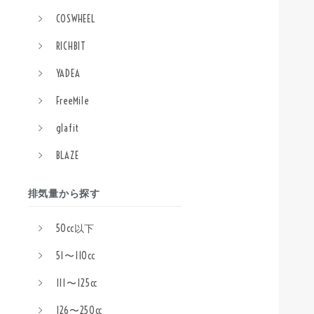
COSWHEEL
RICHBIT
YADEA
FreeMile
glafit
BLAZE
排気量から探す
50cc以下
51〜110cc
111〜125cc
126〜250cc