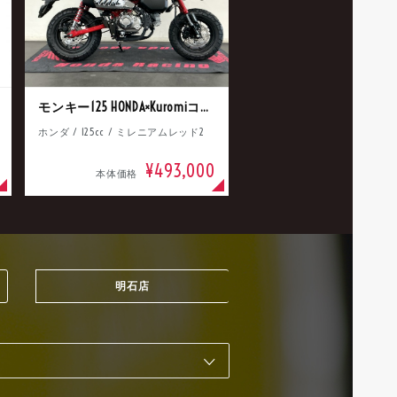
モンキー125 HONDA×Kuromiコラボ
ホンダ / 125cc / ミレニアムレッド2
¥493,000
本体価格
明石店