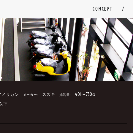
CONCEPT
アメリカン
スズキ
401〜750cc
メーカー:
排気量:
円以下
。