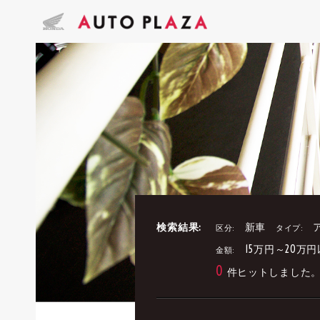
検索結果:
新車
区分:
タイプ:
15万円～20万
金額:
0
件ヒットしました