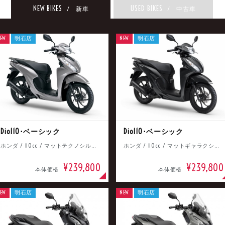
NEW BIKES
USED BIKES
/ 新車
/ 中古車
EW
明石店
NEW
明石店
Dio110･ベーシック
Dio110･ベーシック
ホンダ / 110cc / マットテクノシルバーメタリック
ホンダ / 110cc / マットギャラクシーブラックメタリック
¥239,800
¥239,800
本体価格
本体価格
EW
明石店
NEW
明石店