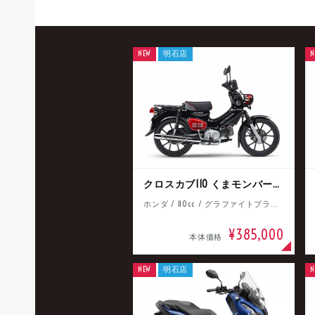
NEW
明石店
N
クロスカブ110 くまモンバージョン
ホンダ / 110cc / グラファイトブラック
¥385,000
本体価格
NEW
明石店
N