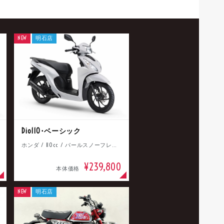
NEW
明石店
Dio110･ベーシック
ホンダ / 110cc / パールスノーフレークホワイト
¥239,800
本体価格
NEW
明石店