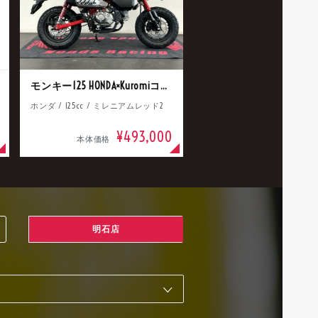
モンキー125 HONDA×Kuromiコラボ
ホンダ / 125cc / ミレニアムレッド2
¥493,000
本体価格
明石店