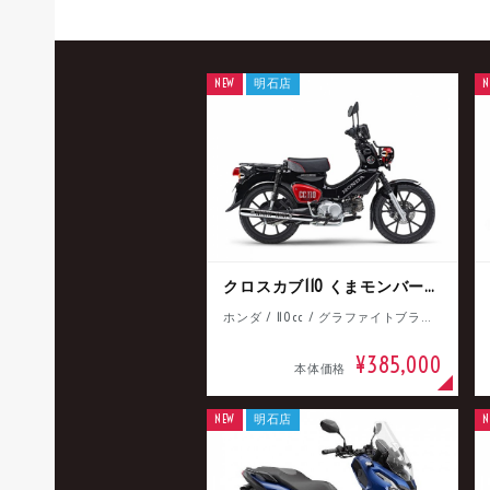
NEW
明石店
N
クロスカブ110 くまモンバージョン
ホンダ / 110cc / グラファイトブラック
¥385,000
本体価格
NEW
明石店
N