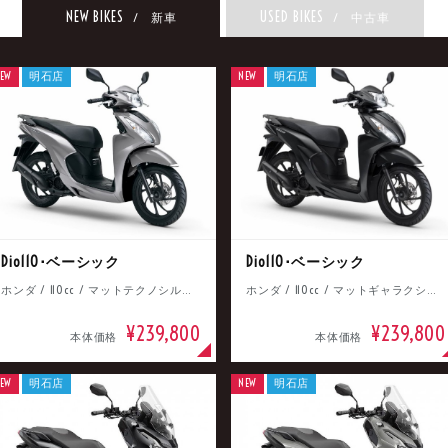
NEW BIKES
USED BIKES
/ 新車
/ 中古車
EW
明石店
NEW
明石店
Dio110･ベーシック
Dio110･ベーシック
ホンダ / 110cc / マットテクノシルバーメタリック
ホンダ / 110cc / マットギャラクシーブラックメタリック
¥239,800
¥239,800
本体価格
本体価格
EW
明石店
NEW
明石店