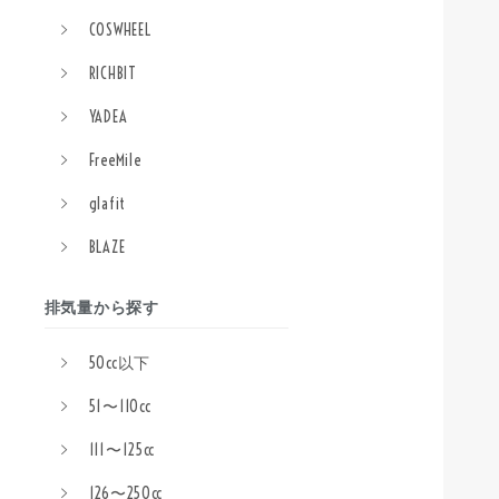
COSWHEEL
RICHBIT
YADEA
FreeMile
glafit
BLAZE
排気量から探す
50cc以下
51〜110cc
111〜125cc
126〜250cc