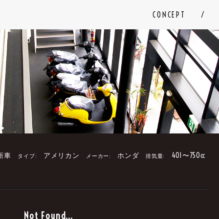
CONCEPT
新車
アメリカン
ホンダ
401〜750cc
タイプ:
メーカー:
排気量:
。
Not Found...