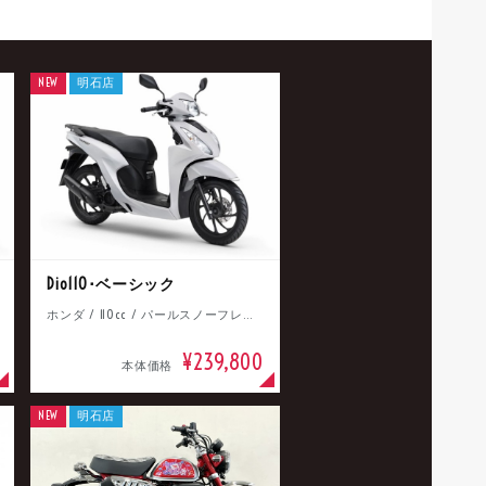
NEW
明石店
Dio110･ベーシック
ホンダ / 110cc / パールスノーフレークホワイト
¥239,800
本体価格
NEW
明石店