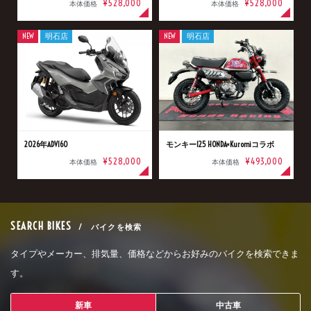
¥528,000
¥528,000
本体価格
本体価格
NEW
明石店
NEW
明石店
2026年ADV160
モンキー125 HONDA×Kuromiコラボ
¥528,000
¥493,000
本体価格
本体価格
SEARCH BIKES
/ バイクを検索
タイプやメーカー、排気量、価格などからお好みのバイクを検索できま
す。
新車
中古車