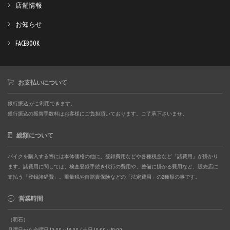
店舗情報
お知らせ
FACEBOOK
お支払いについて
銀行振込 がご利用できます。
銀行振込の振替手数料はお客様にご負担頂いております。ご了承下さいませ。
総額について
バイクを購入する際には本体価格の他に、登録費用などや各種税金など「諸費用」が掛かり
ます。諸費用に関しては、検査登録手続き代行の費用や、整備に掛かる費用など、販売店に
支払う「登録諸経費」。重量税や自賠責保険などの「法定費用」の2種類の事です。
営業時間
（明石）
月曜日から金曜日 10:00～18:00 / 土日 10:00～19:00