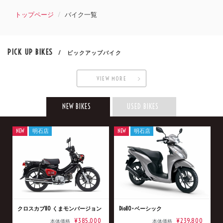
トップページ
バイク一覧
PICK UP BIKES
/ ピックアップバイク
VIEW MORE
NEW BIKES
USED BIKES
NEW
明石店
NEW
明石店
クロスカブ110 くまモンバージョン
Dio110･ベーシック
¥385,000
¥239,800
本体価格
本体価格