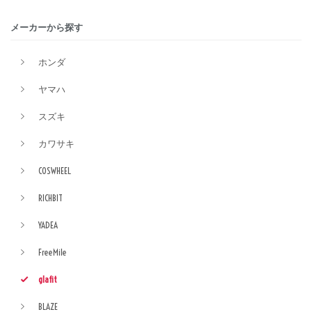
メーカーから探す
ホンダ
ヤマハ
スズキ
カワサキ
COSWHEEL
RICHBIT
YADEA
FreeMile
glafit
BLAZE