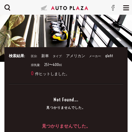
検索結果:
新車
アメリカン
glafit
区分:
タイプ:
メーカー:
251〜400cc
排気量:
0
件ヒットしました。
Not Found...
見つかりませんでした。
見つかりませんでした。