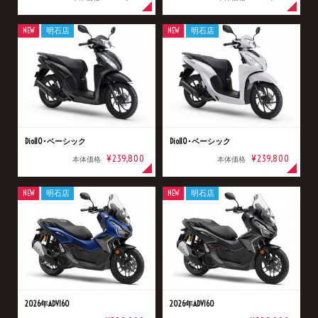
NEW
明石店
NEW
明石店
Dio110･ベーシック
Dio110･ベーシック
¥239,800
¥239,800
本体価格
本体価格
NEW
明石店
NEW
明石店
2026年ADV160
2026年ADV160