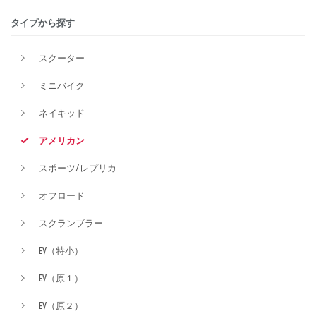
タイプから探す
排気量
スクーター
ミニバイク
価格
ネイキッド
アメリカン
スポーツ/レプリカ
オフロード
スクランブラー
EV（特小）
EV（原１）
EV（原２）