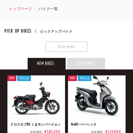
トップページ
バイク一覧
PICK UP BIKES
/ ピックアップバイク
VIEW MORE
NEW BIKES
USED BIKES
NEW
明石店
NEW
明石店
クロスカブ110 くまモンバージョン
Dio110･ベーシック
¥385,000
¥239,800
本体価格
本体価格