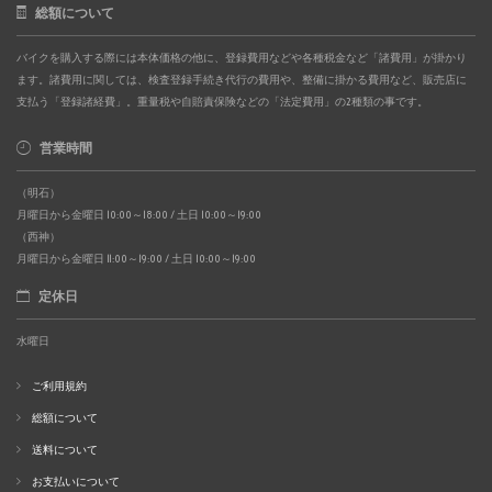
総額について
バイクを購入する際には本体価格の他に、登録費用などや各種税金など「諸費用」が掛かり
ます。諸費用に関しては、検査登録手続き代行の費用や、整備に掛かる費用など、販売店に
支払う「登録諸経費」。重量税や自賠責保険などの「法定費用」の2種類の事です。
営業時間
（明石）
月曜日から金曜日 10:00～18:00 / 土日 10:00～19:00
（西神）
月曜日から金曜日 11:00～19:00 / 土日 10:00～19:00
定休日
水曜日
ご利用規約
総額について
送料について
お支払いについて