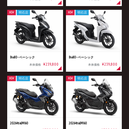
NEW
明石店
NEW
明石店
Dio110･ベーシック
Dio110･ベーシック
¥239,800
¥239,800
本体価格
本体価格
NEW
明石店
NEW
明石店
2026年ADV160
2026年ADV160