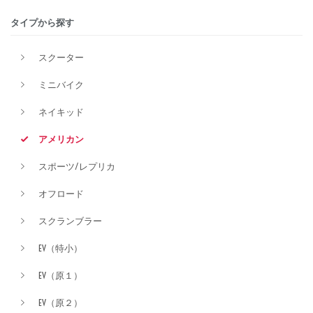
タイプから探す
排気量
スクーター
ミニバイク
価格
ネイキッド
アメリカン
スポーツ/レプリカ
オフロード
スクランブラー
EV（特小）
EV（原１）
EV（原２）