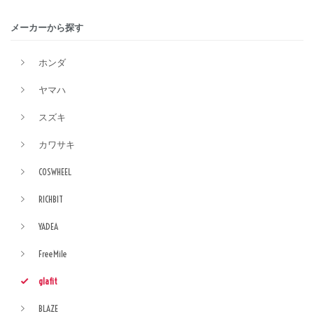
メーカーから探す
ホンダ
ヤマハ
スズキ
カワサキ
COSWHEEL
RICHBIT
YADEA
FreeMile
glafit
BLAZE