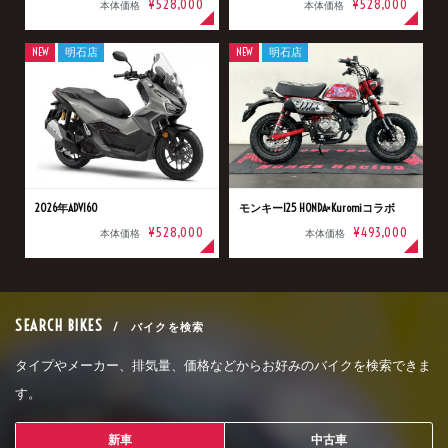
¥528,000
¥528,000
本体価格
本体価格
NEW
明石店
NEW
明石店
2026年ADV160
モンキー125 HONDA×Kuromiコラボ
¥528,000
¥493,000
本体価格
本体価格
SEARCH BIKES
/ バイクを検索
タイプやメーカー、排気量、価格などからお好みのバイクを検索できま
す。
新車
中古車