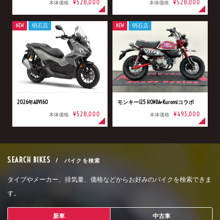
¥528,000
¥528,000
本体価格
本体価格
NEW
明石店
NEW
明石店
2026年ADV160
モンキー125 HONDA×Kuromiコラボ
¥528,000
¥493,000
本体価格
本体価格
SEARCH BIKES
/ バイクを検索
タイプやメーカー、排気量、価格などからお好みのバイクを検索できま
す。
新車
中古車