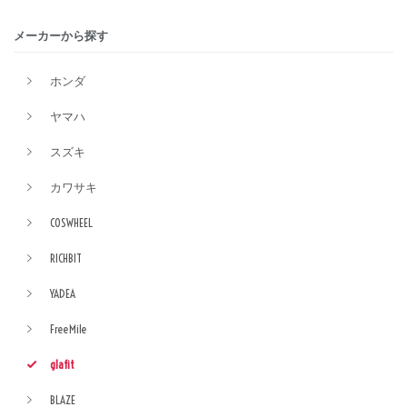
メーカーから探す
ホンダ
ヤマハ
スズキ
カワサキ
COSWHEEL
RICHBIT
YADEA
FreeMile
glafit
BLAZE