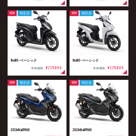
NEW
明石店
NEW
明石店
Dio110･ベーシック
Dio110･ベーシック
¥239,800
¥239,800
本体価格
本体価格
NEW
明石店
NEW
明石店
2026年ADV160
2026年ADV160