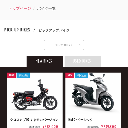
トップページ
バイク一覧
PICK UP BIKES
/ ピックアップバイク
VIEW MORE
NEW BIKES
USED BIKES
NEW
明石店
NEW
明石店
クロスカブ110 くまモンバージョン
Dio110･ベーシック
¥385,000
¥239,800
本体価格
本体価格