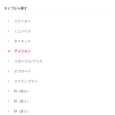
タイプから探す
排気量
スクーター
ミニバイク
価格
ネイキッド
アメリカン
スポーツ/レプリカ
オフロード
スクランブラー
EV（特小）
EV（原１）
EV（原２）