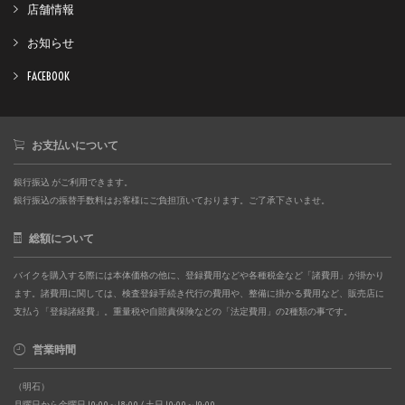
店舗情報
お知らせ
FACEBOOK
お支払いについて
銀行振込 がご利用できます。
銀行振込の振替手数料はお客様にご負担頂いております。ご了承下さいませ。
総額について
バイクを購入する際には本体価格の他に、登録費用などや各種税金など「諸費用」が掛かり
ます。諸費用に関しては、検査登録手続き代行の費用や、整備に掛かる費用など、販売店に
支払う「登録諸経費」。重量税や自賠責保険などの「法定費用」の2種類の事です。
営業時間
（明石）
月曜日から金曜日 10:00～18:00 / 土日 10:00～19:00