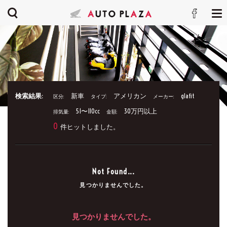
検索結果:
新車
アメリカン
glafit
区分:
タイプ:
メーカー:
51〜110cc
30万円以上
排気量:
金額:
0
件ヒットしました。
Not Found...
見つかりませんでした。
見つかりませんでした。