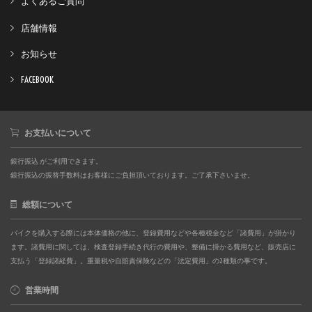
よくあるご質問
店舗情報
お知らせ
FACEBOOK
お支払いについて
銀行振込 がご利用できます。
銀行振込の振替手数料はお客様にご負担頂いております。ご了承下さいませ。
総額について
バイクを購入する際には本体価格の他に、登録費用などや各種税金など「諸費用」が掛かり
ます。諸費用に関しては、検査登録手続き代行の費用や、整備に掛かる費用など、販売店に
支払う「登録諸経費」。重量税や自賠責保険などの「法定費用」の2種類の事です。
営業時間