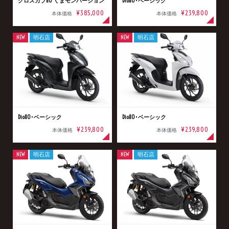
クロスカブ110 くまモンバージョン
Dio110･ベーシック
¥385,000
¥239,800
本体価格
本体価格
NEW
明石店
NEW
明石店
Dio110･ベーシック
Dio110･ベーシック
¥239,800
¥239,800
本体価格
本体価格
NEW
明石店
NEW
明石店