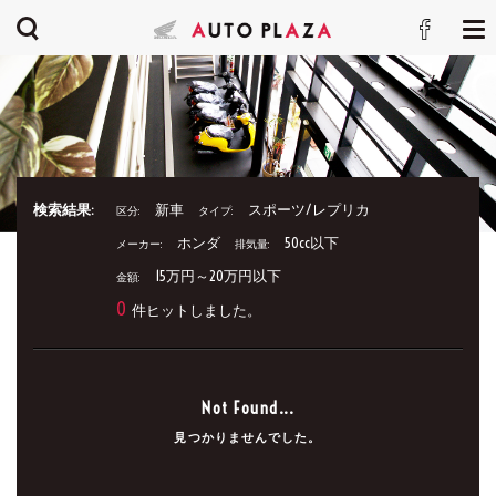
検索結果:
新車
スポーツ/レプリカ
区分:
タイプ:
ホンダ
50cc以下
メーカー:
排気量:
15万円～20万円以下
金額:
0
件ヒットしました。
Not Found...
見つかりませんでした。