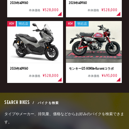
2026年ADV160
2026年ADV160
¥528,000
¥528,000
本体価格
本体価格
NEW
明石店
NEW
明石店
2026年ADV160
モンキー125 HONDA×Kuromiコラボ
¥528,000
¥493,000
本体価格
本体価格
SEARCH BIKES
/ バイクを検索
タイプやメーカー、排気量、価格などからお好みのバイクを検索できま
す。