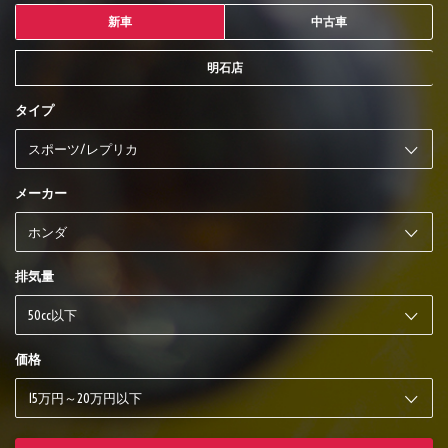
新車
中古車
明石店
タイプ
メーカー
排気量
価格