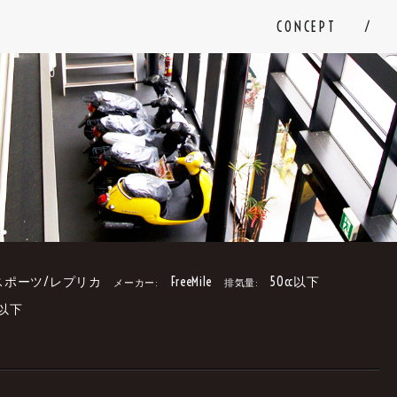
CONCEPT
スポーツ/レプリカ
FreeMile
50cc以下
メーカー:
排気量:
円以下
。