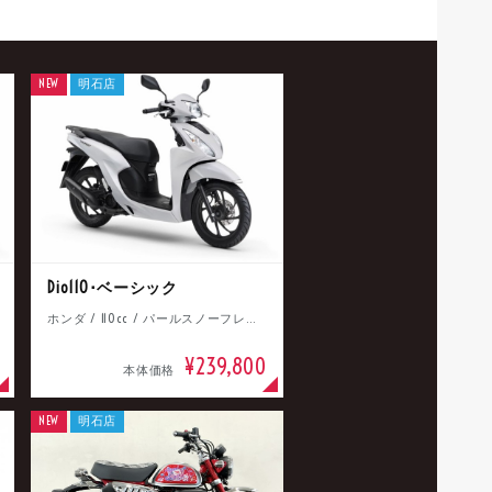
NEW
明石店
Dio110･ベーシック
ホンダ / 110cc / パールスノーフレークホワイト
¥239,800
本体価格
NEW
明石店