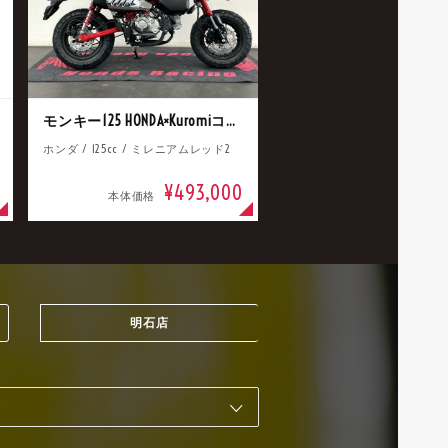
モンキー125 HONDA×Kuromiコラボ
ホンダ / 125cc / ミレニアムレッド2
¥493,000
本体価格
明石店