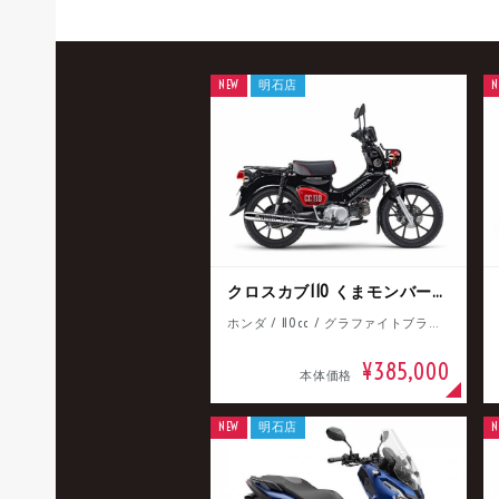
NEW
明石店
N
クロスカブ110 くまモンバージョン
ホンダ / 110cc / グラファイトブラック
¥385,000
本体価格
NEW
明石店
N