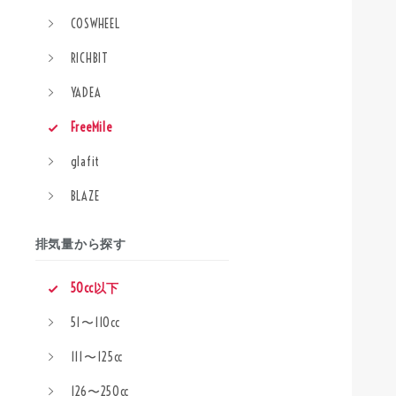
COSWHEEL
RICHBIT
YADEA
FreeMile
glafit
BLAZE
排気量から探す
50cc以下
51〜110cc
111〜125cc
126〜250cc