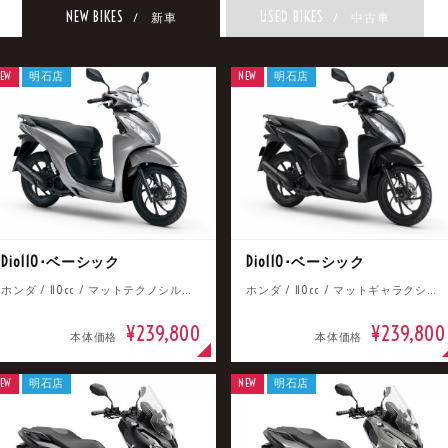
NEW BIKES
USED BIKES
/ 新車
/ 中古車
EW
明石店
NEW
明石店
Dio110･ベーシック
Dio110･ベーシック
ホンダ / 110cc / マットテクノシルバーメタリック
ホンダ / 110cc / マットギャラクシーブラックメタリック
¥239,800
¥239,800
本体価格
本体価格
EW
明石店
NEW
明石店