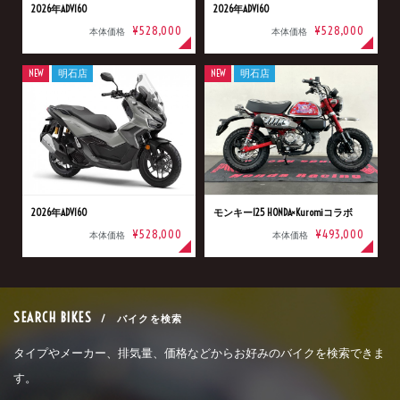
2026年ADV160
2026年ADV160
¥528,000
¥528,000
本体価格
本体価格
NEW
明石店
NEW
明石店
2026年ADV160
モンキー125 HONDA×Kuromiコラボ
¥528,000
¥493,000
本体価格
本体価格
SEARCH BIKES
/ バイクを検索
タイプやメーカー、排気量、価格などからお好みのバイクを検索できま
す。