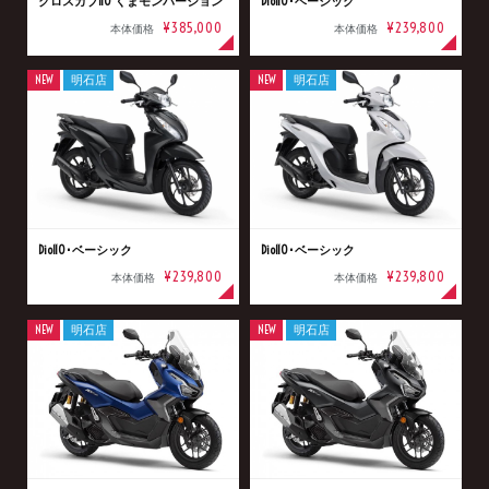
クロスカブ110 くまモンバージョン
Dio110･ベーシック
¥385,000
¥239,800
本体価格
本体価格
NEW
明石店
NEW
明石店
Dio110･ベーシック
Dio110･ベーシック
¥239,800
¥239,800
本体価格
本体価格
NEW
明石店
NEW
明石店