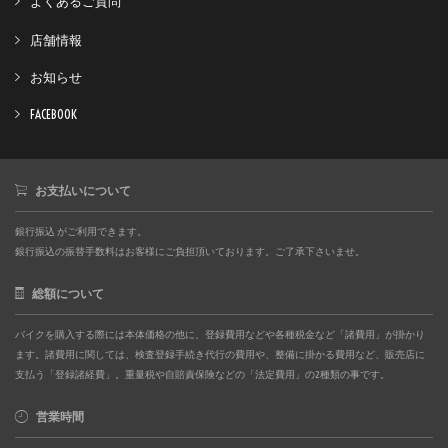
よくあるご質問
店舗情報
お知らせ
FACEBOOK
お支払いについて
銀行振込 がご利用できます。
銀行振込の振替手数料はお客様にご負担頂いております。ご了承下さいませ。
総額について
バイクを購入する際には本体価格の他に、登録費用などや各種税金など「諸費用」が掛かり
ます。諸費用に関しては、検査登録手続き代行の費用や、整備に掛かる費用など、販売店に
支払う「登録諸経費」。重量税や自賠責保険などの「法定費用」の2種類の事です。
営業時間