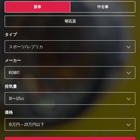
新車
中古車
明石店
タイプ
メーカー
排気量
価格