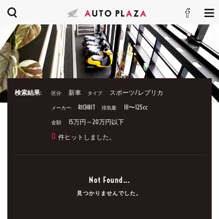
検索結果:
新車
スポーツ/レプリカ
区分:
タイプ:
RICHBIT
111〜125cc
メーカー:
排気量:
15万円～20万円以下
金額:
0
件ヒットしました。
Not Found...
見つかりませんでした。