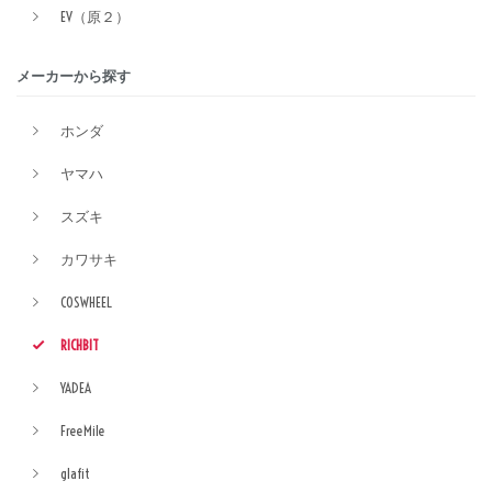
EV（原２）
メーカーから探す
ホンダ
ヤマハ
スズキ
カワサキ
COSWHEEL
RICHBIT
YADEA
FreeMile
glafit