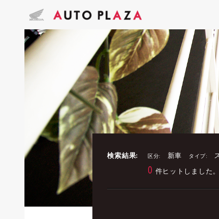
検索結果:
新車
区分:
タイプ:
0
件ヒットしました