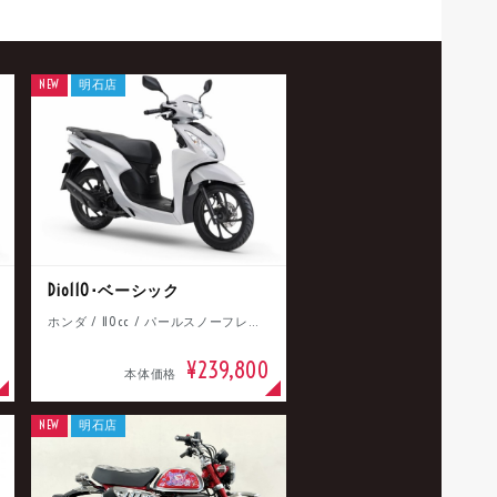
NEW
明石店
Dio110･ベーシック
ホンダ / 110cc / パールスノーフレークホワイト
¥239,800
本体価格
NEW
明石店