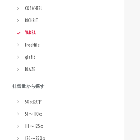
COSWHEEL
RICHBIT
YADEA
FreeMile
glafit
BLAZE
排気量から探す
50cc以下
51〜110cc
111〜125cc
126〜250cc