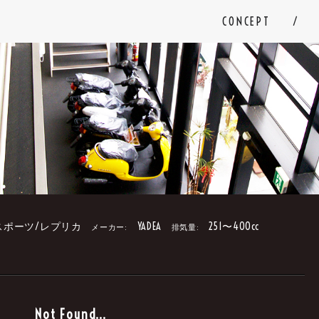
CONCEPT
スポーツ/レプリカ
YADEA
251〜400cc
メーカー:
排気量:
。
Not Found...