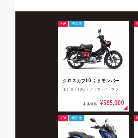
NEW
明石店
N
クロスカブ110 くまモンバージョン
ホンダ / 110cc / グラファイトブラック
¥385,000
本体価格
NEW
明石店
N