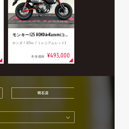
モンキー125 HONDA×Kuromiコラボ
ホンダ / 125cc / ミレニアムレッド2
¥493,000
本体価格
明石店