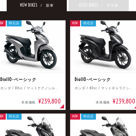
NEW BIKES
USED BIKES
/ 新車
/ 中古車
EW
明石店
NEW
明石店
Dio110･ベーシック
Dio110･ベーシック
ホンダ / 110cc / マットテクノシルバーメタリック
ホンダ / 110cc / マットギャラクシーブラックメタリック
¥239,800
¥239,800
本体価格
本体価格
EW
明石店
NEW
明石店