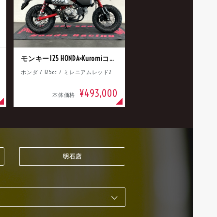
モンキー125 HONDA×Kuromiコラボ
ホンダ / 125cc / ミレニアムレッド2
¥493,000
本体価格
明石店