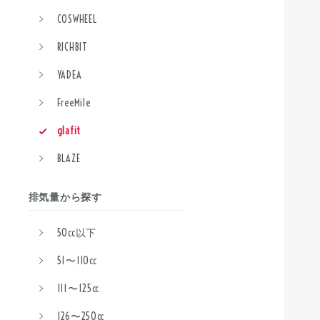
COSWHEEL
RICHBIT
YADEA
FreeMile
glafit
BLAZE
排気量から探す
50cc以下
51〜110cc
111〜125cc
126〜250cc