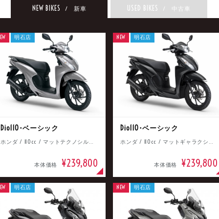
NEW BIKES
USED BIKES
/ 新車
/ 中古車
EW
明石店
NEW
明石店
Dio110･ベーシック
Dio110･ベーシック
ホンダ / 110cc / マットテクノシルバーメタリック
ホンダ / 110cc / マットギャラクシーブラックメタリック
¥239,800
¥239,800
本体価格
本体価格
EW
明石店
NEW
明石店