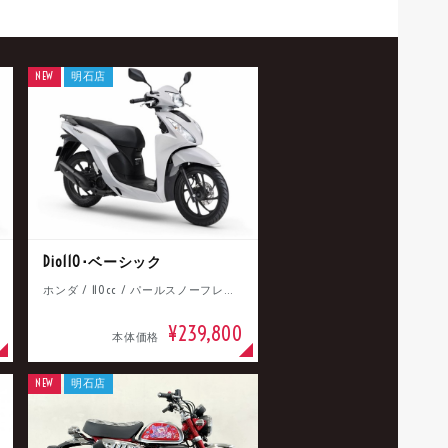
NEW
明石店
Dio110･ベーシック
ホンダ / 110cc / パールスノーフレークホワイト
¥239,800
本体価格
NEW
明石店