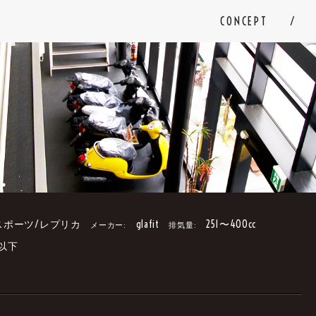
CONCEPT
スポーツ/レプリカ
glafit
251〜400cc
メーカー:
排気量:
円以下
。