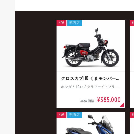
NEW
明石店
N
クロスカブ110 くまモンバージョン
ホンダ / 110cc / グラファイトブラック
¥385,000
本体価格
NEW
明石店
N