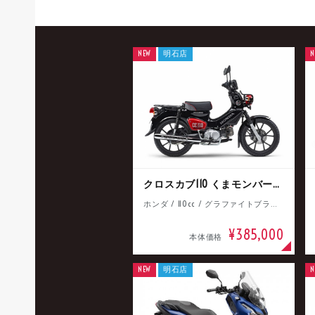
NEW
明石店
N
クロスカブ110 くまモンバージョン
ホンダ / 110cc / グラファイトブラック
¥385,000
本体価格
NEW
明石店
N