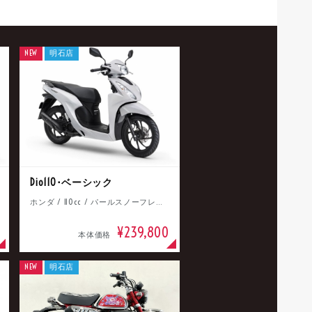
NEW
明石店
Dio110･ベーシック
ホンダ / 110cc / パールスノーフレークホワイト
¥239,800
本体価格
NEW
明石店