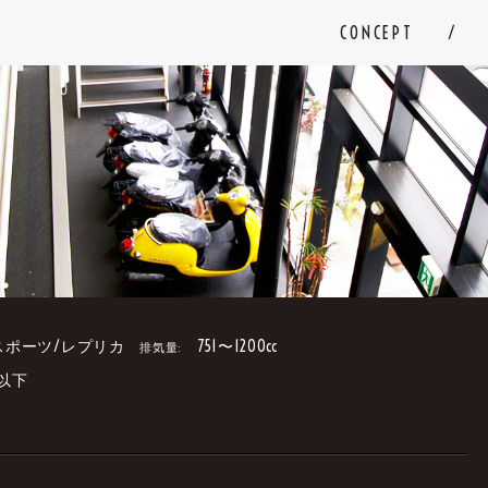
CONCEPT
スポーツ/レプリカ
751〜1200cc
排気量:
円以下
。