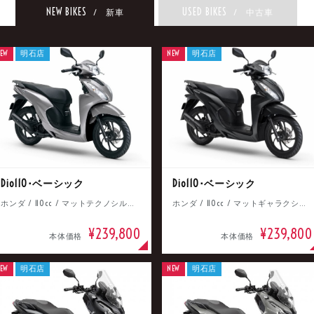
NEW BIKES
USED BIKES
/ 新車
/ 中古車
EW
明石店
NEW
明石店
Dio110･ベーシック
Dio110･ベーシック
ホンダ / 110cc / マットテクノシルバーメタリック
ホンダ / 110cc / マットギャラクシーブラックメタリック
¥239,800
¥239,800
本体価格
本体価格
EW
明石店
NEW
明石店