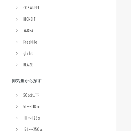
COSWHEEL
RICHBIT
YADEA
FreeMile
glafit
BLAZE
排気量から探す
50cc以下
51〜110cc
111〜125cc
126〜250cc