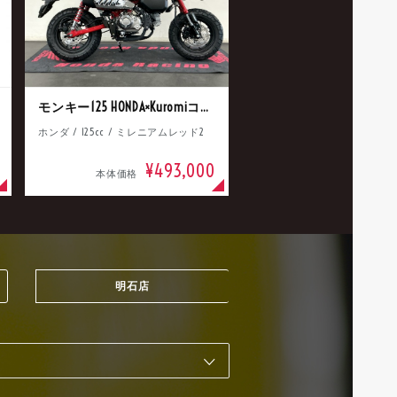
モンキー125 HONDA×Kuromiコラボ
ホンダ / 125cc / ミレニアムレッド2
¥493,000
本体価格
明石店