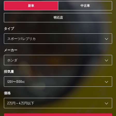
新車
中古車
明石店
タイプ
メーカー
排気量
価格