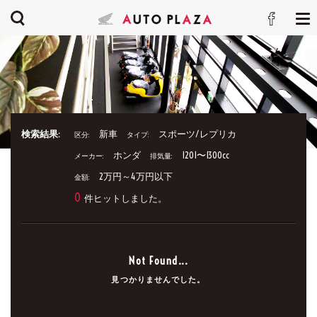
検索結果:
新車
スポーツ/レプリカ
区分:
タイプ:
ホンダ
1201〜1300cc
メーカー:
排気量:
2万円～4万円以下
金額:
0
件ヒットしました。
Not Found...
見つかりませんでした。