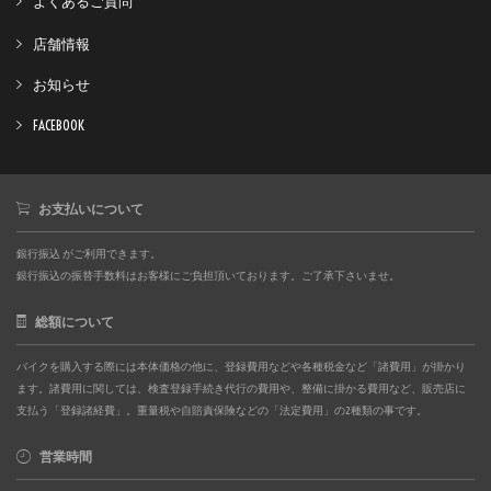
よくあるご質問
店舗情報
お知らせ
FACEBOOK
お支払いについて
銀行振込 がご利用できます。
銀行振込の振替手数料はお客様にご負担頂いております。ご了承下さいませ。
総額について
バイクを購入する際には本体価格の他に、登録費用などや各種税金など「諸費用」が掛かり
ます。諸費用に関しては、検査登録手続き代行の費用や、整備に掛かる費用など、販売店に
支払う「登録諸経費」。重量税や自賠責保険などの「法定費用」の2種類の事です。
営業時間