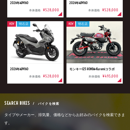
2026年ADV160
2026年ADV160
¥528,000
¥528,000
本体価格
本体価格
NEW
明石店
NEW
明石店
2026年ADV160
モンキー125 HONDA×Kuromiコラボ
¥528,000
¥493,000
本体価格
本体価格
SEARCH BIKES
/ バイクを検索
タイプやメーカー、排気量、価格などからお好みのバイクを検索できま
す。