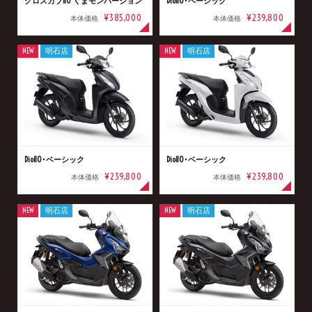
クロスカブ110 くまモンバージョン
Dio110･ベーシック
¥385,000
¥239,800
本体価格
本体価格
NEW
明石店
NEW
明石店
Dio110･ベーシック
Dio110･ベーシック
¥239,800
¥239,800
本体価格
本体価格
NEW
明石店
NEW
明石店