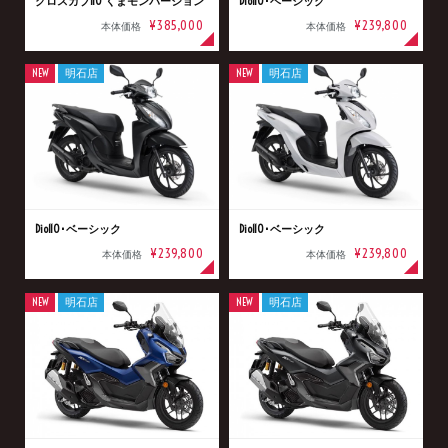
クロスカブ110 くまモンバージョン
Dio110･ベーシック
¥385,000
¥239,800
本体価格
本体価格
NEW
明石店
NEW
明石店
Dio110･ベーシック
Dio110･ベーシック
¥239,800
¥239,800
本体価格
本体価格
NEW
明石店
NEW
明石店