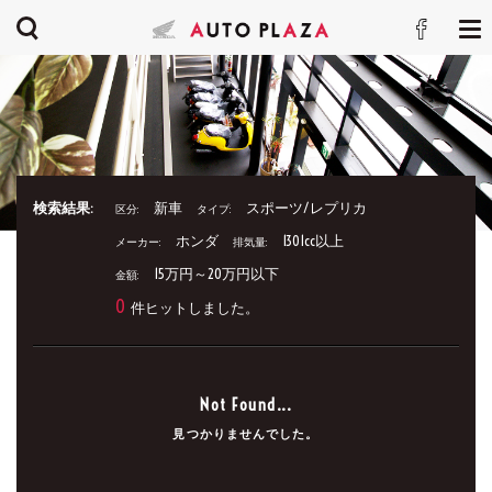
検索結果:
新車
スポーツ/レプリカ
区分:
タイプ:
ホンダ
1301cc以上
メーカー:
排気量:
15万円～20万円以下
金額:
0
件ヒットしました。
Not Found...
見つかりませんでした。