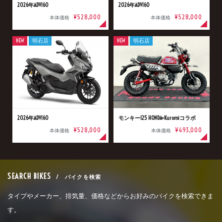
2026年ADV160
2026年ADV160
¥528,000
¥528,000
本体価格
本体価格
NEW
明石店
NEW
明石店
2026年ADV160
モンキー125 HONDA×Kuromiコラボ
¥528,000
¥493,000
本体価格
本体価格
SEARCH BIKES
/ バイクを検索
タイプやメーカー、排気量、価格などからお好みのバイクを検索できま
す。