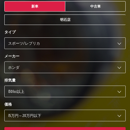
新車
中古車
明石店
タイプ
メーカー
排気量
価格