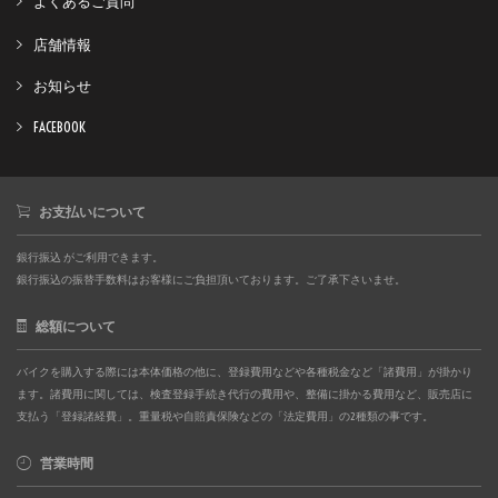
よくあるご質問
店舗情報
お知らせ
FACEBOOK
お支払いについて
銀行振込 がご利用できます。
銀行振込の振替手数料はお客様にご負担頂いております。ご了承下さいませ。
総額について
バイクを購入する際には本体価格の他に、登録費用などや各種税金など「諸費用」が掛かり
ます。諸費用に関しては、検査登録手続き代行の費用や、整備に掛かる費用など、販売店に
支払う「登録諸経費」。重量税や自賠責保険などの「法定費用」の2種類の事です。
営業時間