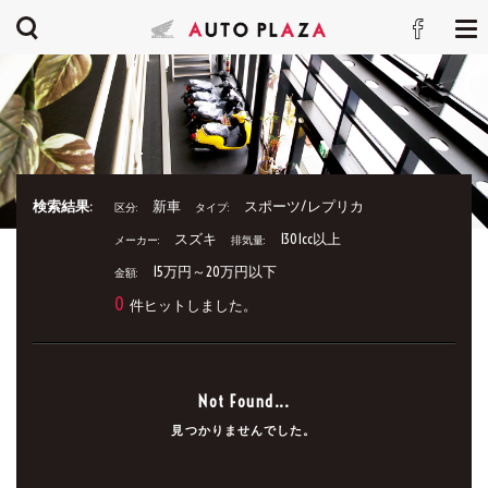
検索結果:
新車
スポーツ/レプリカ
区分:
タイプ:
スズキ
1301cc以上
メーカー:
排気量:
15万円～20万円以下
金額:
0
件ヒットしました。
Not Found...
見つかりませんでした。