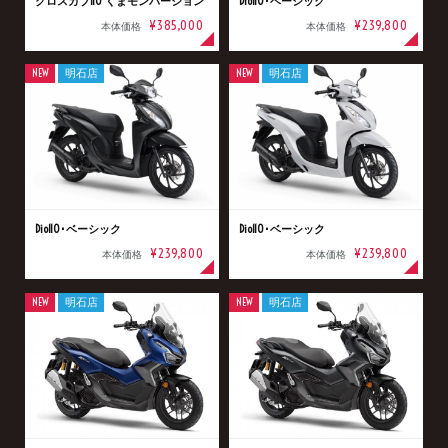
クロスカブ110 くまモンバージョン
Dio110･ベーシック
¥385,000
¥239,800
本体価格
本体価格
NEW
明石店
NEW
明石店
Dio110･ベーシック
Dio110･ベーシック
¥239,800
¥239,800
本体価格
本体価格
NEW
明石店
NEW
明石店