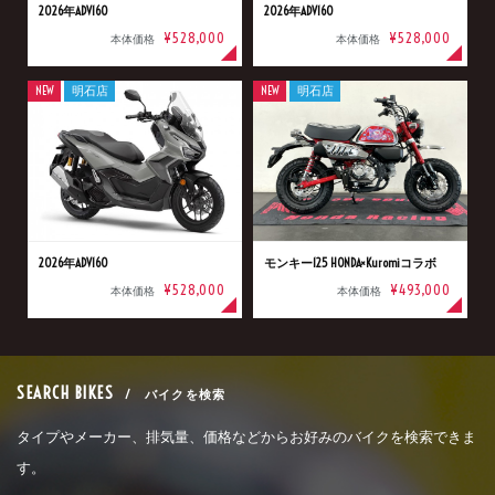
2026年ADV160
2026年ADV160
¥528,000
¥528,000
本体価格
本体価格
NEW
明石店
NEW
明石店
2026年ADV160
モンキー125 HONDA×Kuromiコラボ
¥528,000
¥493,000
本体価格
本体価格
SEARCH BIKES
/ バイクを検索
タイプやメーカー、排気量、価格などからお好みのバイクを検索できま
す。