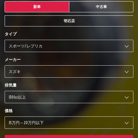
新車
中古車
明石店
タイプ
メーカー
排気量
価格