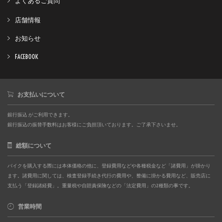
よくあるご質問
店舗情報
お知らせ
FACEBOOK
お支払いについて
銀行振込 がご利用できます。
銀行振込の振替手数料はお客様にご負担頂いております。ご了承下さいませ。
総額について
バイクを購入する際には本体価格の他に、登録費用などや各種税金など「諸費用」が掛かり
ます。諸費用に関しては、検査登録手続き代行の費用や、整備に掛かる費用など、販売店に
支払う「登録諸経費」。重量税や自賠責保険などの「法定費用」の2種類の事です。
営業時間