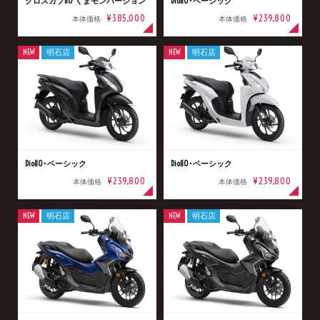
クロスカブ110 くまモンバージョン
Dio110･ベーシック
¥385,000
¥239,800
本体価格
本体価格
NEW
明石店
NEW
明石店
Dio110･ベーシック
Dio110･ベーシック
¥239,800
¥239,800
本体価格
本体価格
NEW
明石店
NEW
明石店