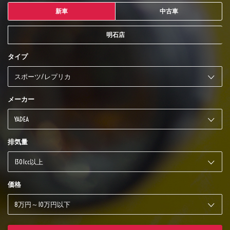
新車
中古車
明石店
タイプ
メーカー
排気量
価格