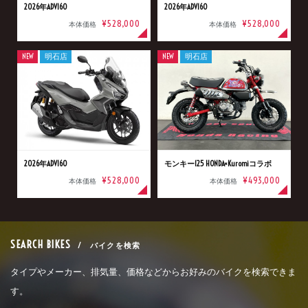
2026年ADV160
2026年ADV160
¥528,000
¥528,000
本体価格
本体価格
NEW
明石店
NEW
明石店
2026年ADV160
モンキー125 HONDA×Kuromiコラボ
¥528,000
¥493,000
本体価格
本体価格
SEARCH BIKES
/ バイクを検索
タイプやメーカー、排気量、価格などからお好みのバイクを検索できま
す。