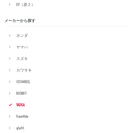
EV（原２）
メーカーから探す
ホンダ
ヤマハ
スズキ
カワサキ
COSWHEEL
RICHBIT
YADEA
FreeMile
glafit