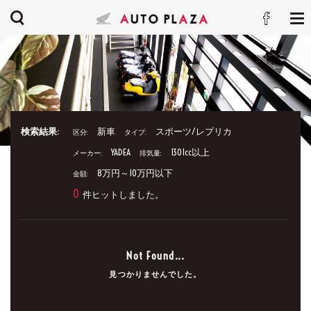
検索結果:
新車
スポーツ/レプリカ
区分:
タイプ:
YADEA
1301cc以上
メーカー:
排気量:
8万円～10万円以下
金額:
0
件ヒットしました。
Not Found...
見つかりませんでした。