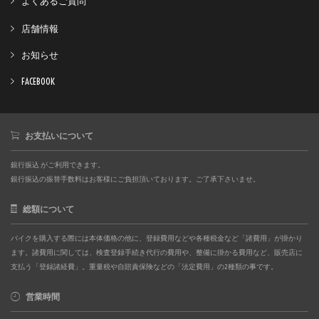
よくあるご質問
店舗情報
お知らせ
FACEBOOK
お支払いについて
銀行振込 がご利用できます。
銀行振込の振替手数料はお客様にご負担頂いております。ご了承下さいませ。
総額について
バイクを購入する際には本体価格の他に、登録費用などや各種税金など「諸費用」が掛かり
ます。諸費用に関しては、検査登録手続き代行の費用や、整備に掛かる費用など、販売店に
支払う「登録諸経費」。重量税や自賠責保険などの「法定費用」の2種類の事です。
営業時間