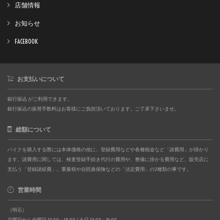
店舗情報
お知らせ
FACEBOOK
お支払いについて
銀行振込 がご利用できます。
銀行振込の振替手数料はお客様にご負担頂いております。ご了承下さいませ。
総額について
バイクを購入する際には本体価格の他に、登録費用などや各種税金など「諸費用」が掛かり
ます。諸費用に関しては、検査登録手続き代行の費用や、整備に掛かる費用など、販売店に
支払う「登録諸経費」。重量税や自賠責保険などの「法定費用」の2種類の事です。
営業時間
（明石）
月曜日から金曜日 10:00～18:00 / 土日 10:00～19:00