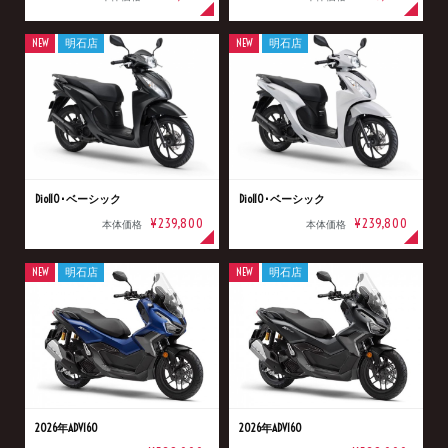
NEW
明石店
NEW
明石店
Dio110･ベーシック
Dio110･ベーシック
¥239,800
¥239,800
本体価格
本体価格
NEW
明石店
NEW
明石店
2026年ADV160
2026年ADV160