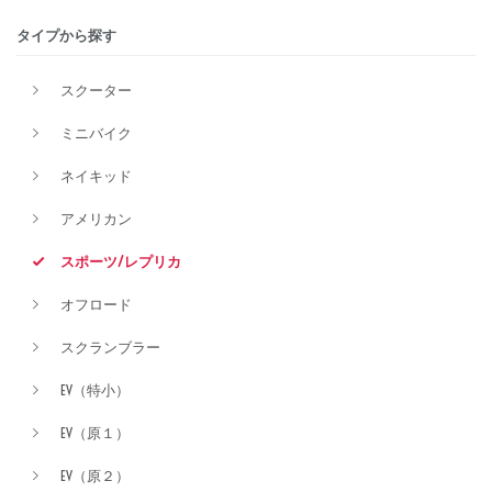
タイプから探す
排気量
スクーター
ミニバイク
価格
ネイキッド
アメリカン
スポーツ/レプリカ
オフロード
スクランブラー
EV（特小）
EV（原１）
EV（原２）