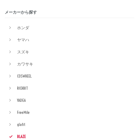
メーカーから探す
ホンダ
ヤマハ
スズキ
カワサキ
COSWHEEL
RICHBIT
YADEA
FreeMile
glafit
BLAZE