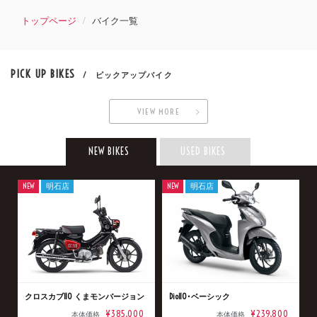
トップページ
バイク一覧
PICK UP BIKES
/ ピックアップバイク
VIEW MORE
NEW BIKES
USED BIKES
NEW
明石店
NEW
明石店
クロスカブ110 くまモンバージョン
Dio110･ベーシック
¥385,000
¥239,800
本体価格
本体価格