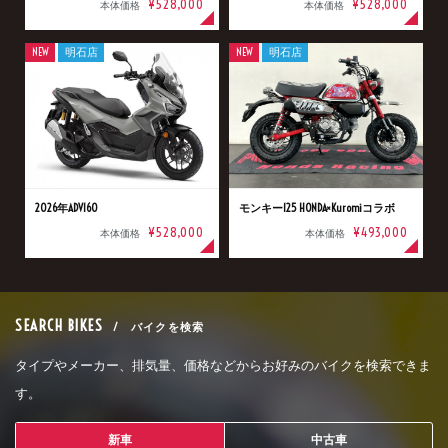
¥528,000
¥528,000
本体価格
本体価格
NEW
明石店
NEW
明石店
2026年ADV160
モンキー125 HONDA×Kuromiコラボ
¥528,000
¥493,000
本体価格
本体価格
SEARCH BIKES
/ バイクを検索
タイプやメーカー、排気量、価格などからお好みのバイクを検索できま
す。
新車
中古車