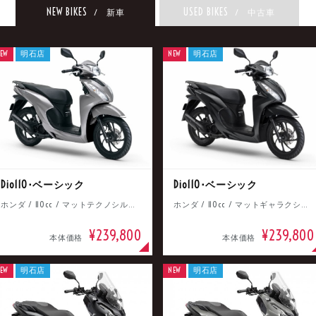
NEW BIKES
USED BIKES
/ 新車
/ 中古車
EW
明石店
NEW
明石店
Dio110･ベーシック
Dio110･ベーシック
ホンダ / 110cc / マットテクノシルバーメタリック
ホンダ / 110cc / マットギャラクシーブラックメタリック
¥239,800
¥239,800
本体価格
本体価格
EW
明石店
NEW
明石店