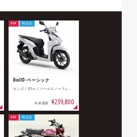
NEW
明石店
Dio110･ベーシック
ホンダ / 110cc / パールスノーフレークホワイト
¥239,800
本体価格
NEW
明石店