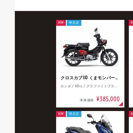
NEW
明石店
N
クロスカブ110 くまモンバージョン
ホンダ / 110cc / グラファイトブラック
¥385,000
本体価格
NEW
明石店
N