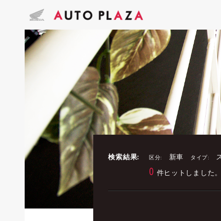
検索結果:
新車
区分:
タイプ:
0
件ヒットしました