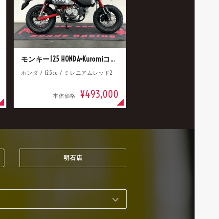
モンキー125 HONDA×Kuromiコラボ
ホンダ / 125cc / ミレニアムレッド2
¥493,000
本体価格
明石店