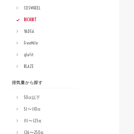
COSWHEEL
RICHBIT
YADEA
FreeMile
glafit
BLAZE
排気量から探す
50cc以下
51〜110cc
111〜125cc
126〜250cc