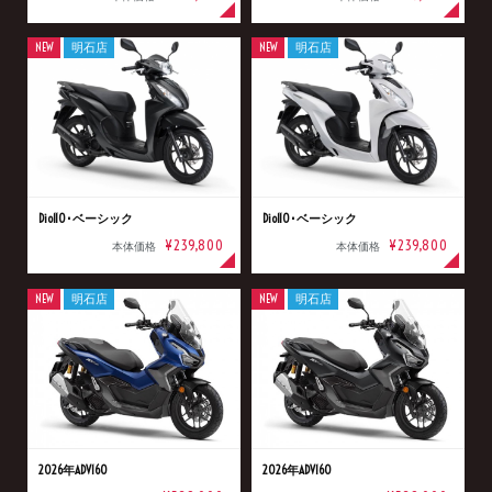
NEW
明石店
NEW
明石店
Dio110･ベーシック
Dio110･ベーシック
¥239,800
¥239,800
本体価格
本体価格
NEW
明石店
NEW
明石店
2026年ADV160
2026年ADV160