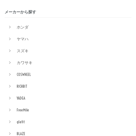
メーカーから探す
ホンダ
ヤマハ
スズキ
カワサキ
COSWHEEL
RICHBIT
YADEA
FreeMile
glafit
BLAZE