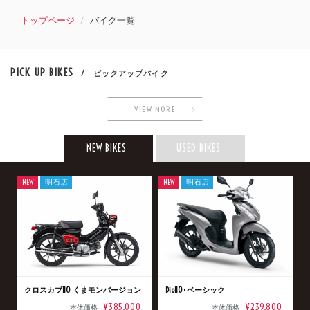
トップページ
バイク一覧
PICK UP BIKES
/ ピックアップバイク
VIEW MORE
NEW BIKES
USED BIKES
NEW
明石店
NEW
明石店
クロスカブ110 くまモンバージョン
Dio110･ベーシック
¥385,000
¥239,800
本体価格
本体価格