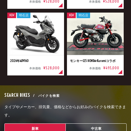
¥528,000
¥528,000
本体価格
本体価格
NEW
明石店
NEW
明石店
2026年ADV160
モンキー125 HONDA×Kuromiコラボ
¥528,000
¥493,000
本体価格
本体価格
SEARCH BIKES
/ バイクを検索
タイプやメーカー、排気量、価格などからお好みのバイクを検索できま
す。
新車
中古車