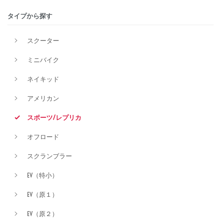
タイプから探す
排気量
スクーター
ミニバイク
価格
ネイキッド
アメリカン
スポーツ/レプリカ
オフロード
スクランブラー
EV（特小）
EV（原１）
EV（原２）