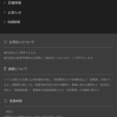
店舗情報
お知らせ
FACEBOOK
お支払いについて
銀行振込 がご利用できます。
銀行振込の振替手数料はお客様にご負担頂いております。ご了承下さいませ。
総額について
バイクを購入する際には本体価格の他に、登録費用などや各種税金など「諸費用」が掛かり
ます。諸費用に関しては、検査登録手続き代行の費用や、整備に掛かる費用など、販売店に
支払う「登録諸経費」。重量税や自賠責保険などの「法定費用」の2種類の事です。
営業時間
（明石）
月曜日から金曜日 10:00～18:00 / 土日 10:00～19:00