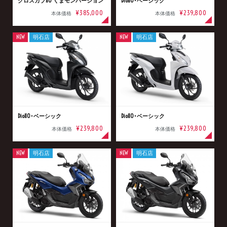
クロスカブ110 くまモンバージョン
Dio110･ベーシック
¥385,000
¥239,800
本体価格
本体価格
NEW
明石店
NEW
明石店
Dio110･ベーシック
Dio110･ベーシック
¥239,800
¥239,800
本体価格
本体価格
NEW
明石店
NEW
明石店