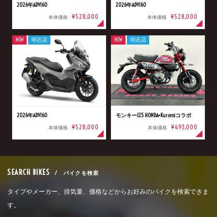
2026年ADV160
2026年ADV160
¥528,000
¥528,000
本体価格
本体価格
NEW
明石店
NEW
明石店
2026年ADV160
モンキー125 HONDA×Kuromiコラボ
¥528,000
¥493,000
本体価格
本体価格
SEARCH BIKES
/ バイクを検索
タイプやメーカー、排気量、価格などからお好みのバイクを検索できま
す。