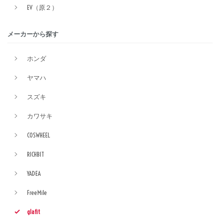
EV（原２）
メーカーから探す
ホンダ
ヤマハ
スズキ
カワサキ
COSWHEEL
RICHBIT
YADEA
FreeMile
glafit