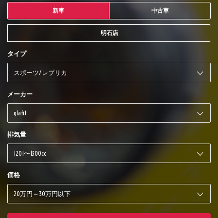
新車
中古車
明石店
タイプ
メーカー
排気量
価格