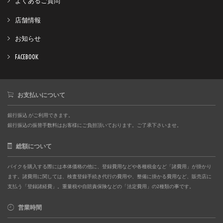
よくあるご質問
店舗情報
お知らせ
FACEBOOK
お支払いについて
銀行振込 がご利用できます。
銀行振込の振替手数料はお客様にご負担頂いております。ご了承下さいませ。
総額について
バイクを購入する際には本体価格の他に、登録費用などや各種税金など「諸費用」が掛かり
ます。諸費用に関しては、検査登録手続き代行の費用や、整備に掛かる費用など、販売店に
支払う「登録諸経費」。重量税や自賠責保険などの「法定費用」の2種類の事です。
営業時間