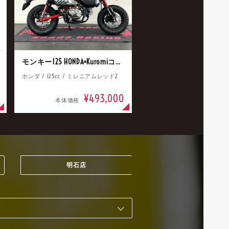
モンキー125 HONDA×Kuromiコラボ
ホンダ / 125cc / ミレニアムレッド2
¥493,000
本体価格
明石店