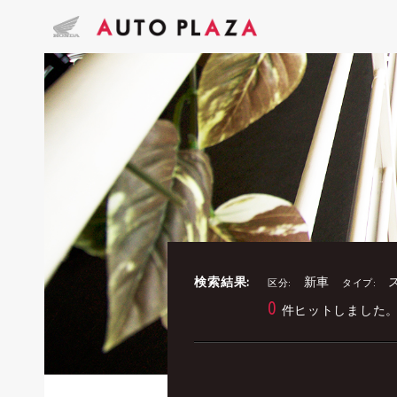
検索結果:
新車
区分:
タイプ:
0
件ヒットしました