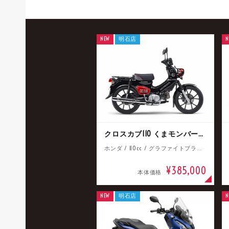
NEW
明石店
N
クロスカブ110 くまモンバージョン
ホンダ / 110cc / グラファイトブラック
¥385,000
本体価格
NEW
明石店
N