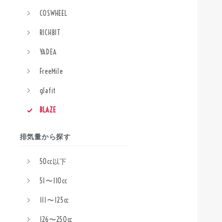
COSWHEEL
RICHBIT
YADEA
FreeMile
glafit
BLAZE
排気量から探す
50cc以下
51〜110cc
111〜125cc
126〜250cc