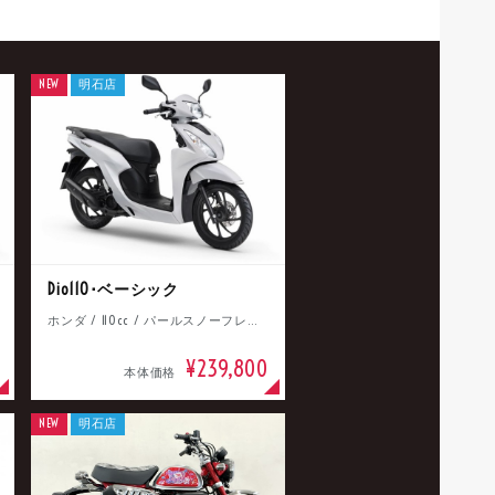
NEW
明石店
Dio110･ベーシック
ホンダ / 110cc / パールスノーフレークホワイト
¥239,800
本体価格
NEW
明石店