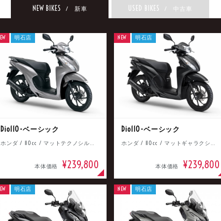
NEW BIKES
USED BIKES
/ 新車
/ 中古車
EW
明石店
NEW
明石店
Dio110･ベーシック
Dio110･ベーシック
ホンダ / 110cc / マットテクノシルバーメタリック
ホンダ / 110cc / マットギャラクシーブラックメタリック
¥239,800
¥239,800
本体価格
本体価格
EW
明石店
NEW
明石店