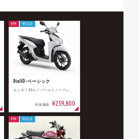
NEW
明石店
Dio110･ベーシック
ホンダ / 110cc / パールスノーフレークホワイト
¥239,800
本体価格
NEW
明石店