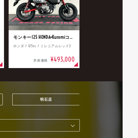
モンキー125 HONDA×Kuromiコラボ
ホンダ / 125cc / ミレニアムレッド2
¥493,000
本体価格
明石店