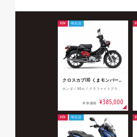
NEW
明石店
N
クロスカブ110 くまモンバージョン
ホンダ / 110cc / グラファイトブラック
¥385,000
本体価格
NEW
明石店
N