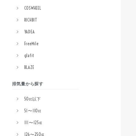
COSWHEEL
RICHBIT
YADEA
FreeMile
glafit
BLAZE
排気量から探す
50cc以下
51〜110cc
111〜125cc
126〜250cc