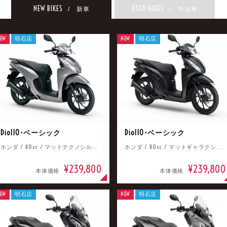
NEW BIKES
USED BIKES
/ 新車
/ 中古車
EW
明石店
NEW
明石店
Dio110･ベーシック
Dio110･ベーシック
ホンダ / 110cc / マットテクノシルバーメタリック
ホンダ / 110cc / マットギャラクシーブラックメタリック
¥239,800
¥239,800
本体価格
本体価格
EW
明石店
NEW
明石店