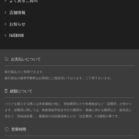
よくあるご質問
店舗情報
お知らせ
FACEBOOK
お支払いについて
銀行振込 がご利用できます。
銀行振込の振替手数料はお客様にご負担頂いております。ご了承下さいませ。
総額について
バイクを購入する際には本体価格の他に、登録費用などや各種税金など「諸費用」が掛かり
ます。諸費用に関しては、検査登録手続き代行の費用や、整備に掛かる費用など、販売店に
支払う「登録諸経費」。重量税や自賠責保険などの「法定費用」の2種類の事です。
営業時間