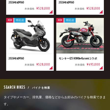
2026年ADV160
2026年ADV160
¥528,000
¥528,000
本体価格
本体価格
NEW
明石店
NEW
明石店
2026年ADV160
モンキー125 HONDA×Kuromiコラボ
¥528,000
¥493,000
本体価格
本体価格
SEARCH BIKES
/ バイクを検索
タイプやメーカー、排気量、価格などからお好みのバイクを検索できま
す。