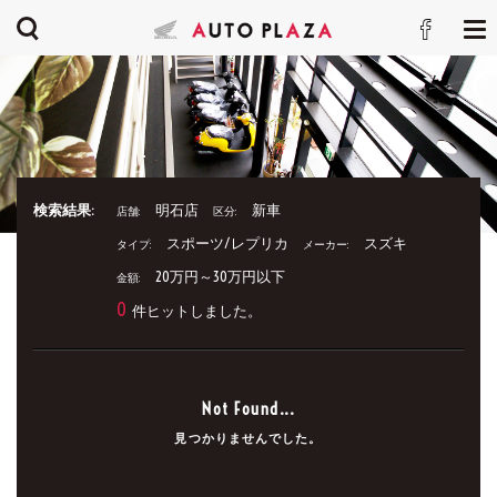
検索結果:
明石店
新車
店舗:
区分:
スポーツ/レプリカ
スズキ
タイプ:
メーカー:
20万円～30万円以下
金額:
0
件ヒットしました。
Not Found...
見つかりませんでした。