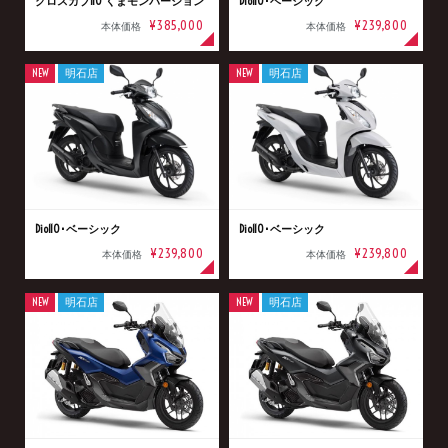
クロスカブ110 くまモンバージョン
Dio110･ベーシック
¥385,000
¥239,800
本体価格
本体価格
NEW
明石店
NEW
明石店
Dio110･ベーシック
Dio110･ベーシック
¥239,800
¥239,800
本体価格
本体価格
NEW
明石店
NEW
明石店