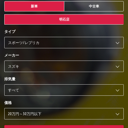
新車
中古車
明石店
タイプ
メーカー
排気量
価格